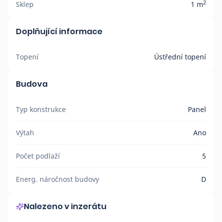
2
Sklep
1 m
Doplňující informace
Topení
Ústřední topení
Budova
Typ konstrukce
Panel
Výtah
Ano
Počet podlaží
5
Energ. náročnost budovy
D
Nalezeno v inzerátu