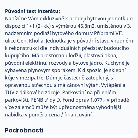
Původní text inzerátu:
Nabízíme Vám exkluzivně k prodeji bytovou jednotku o
dispozici 1+1 (2+kk) s výměrou 45,8m2, umístěnou v 3.
nadzemním podlaží bytového domu v Příbrami VII,
ulice Gen. Kholla. Jednotka je v původní stavu vhodném
k rekonstrukci dle individuálních představ budoucího
kupujícího. Má prostornou lodžii, plastová okna,
původní elektřinu, rozvody a bytové jádro. Kuchyně je
vybavena plynovým sporákem. K dispozici je sklepní
kóje v mezipatře. Dům je částečně zateplený, s
opravenou střechou a má zánovní výtah. Vytápění a
TUV z dálkového zdroje. Parkování na přilehlém
parkovišti. PENB třídy D. Fond oprav 1.077,- V případě
více zájemců může být upřednostněna výhodnější
nabídka v poměru cena / financování.
Podrobnosti