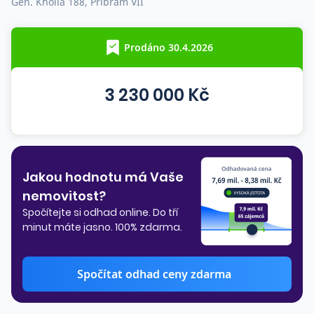
Gen. Kholla 188, Příbram VII
Co říkají naši zákazníci
Prodáno 30.4.2026
Blog
O nás
3 230 000 Kč
Kariéra
Kontakt
Jakou hodnotu má Vaše
nemovitost?
Spočítejte si odhad online. Do tří
minut máte jasno. 100% zdarma.
Spočítat odhad ceny zdarma