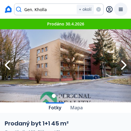
Zavřít
Výpis nemovitostí
+ okolí
Prodáno 30.4.2026
Prodat
Koupit
Ceny
Prodej s Reas.cz
Chytrý odhad ceny
Ceny prodaných nemovitostí
Okamžitý výkup
Fotky
Mapa
Přehled realitních makléřů
Prodaný byt 1+1 45 m²