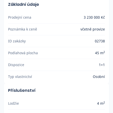
Základní údaje
Prodejní cena
3 230 000 Kč
Poznámka k ceně
včetně provize
ID zakázky
02738
2
Podlahová plocha
45 m
Dispozice
1+1
Typ vlastnictví
Osobní
Příslušenství
2
Lodžie
4 m