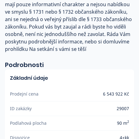
mají pouze informativní charakter a nejsou nabídkou
ve smyslu § 1731 nebo § 1732 občanského zákoníku,
ani se nejedná o veřejný příslib dle § 1733 občanského
zákoníku. Pokud vás byt zaujal a rádi byste ho viděli
osobně, není nic jednoduššího než zavolat. Ráda Vám
poskytnu podrobnější informace, nebo si domluvíme
prohlídku Na setkání s vámi se těší
Podrobnosti
Základní údaje
Prodejní cena
6 543 922 Kč
ID zakázky
29007
2
Podlahová plocha
90 m
Dispozice
4+kk