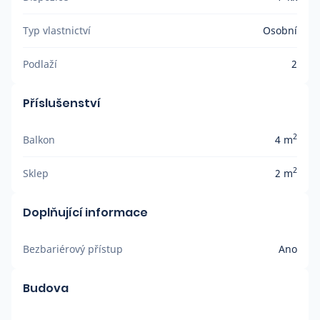
Typ vlastnictví
Osobní
Podlaží
2
Příslušenství
2
Balkon
4 m
2
Sklep
2 m
Doplňující informace
Bezbariérový přístup
Ano
Budova