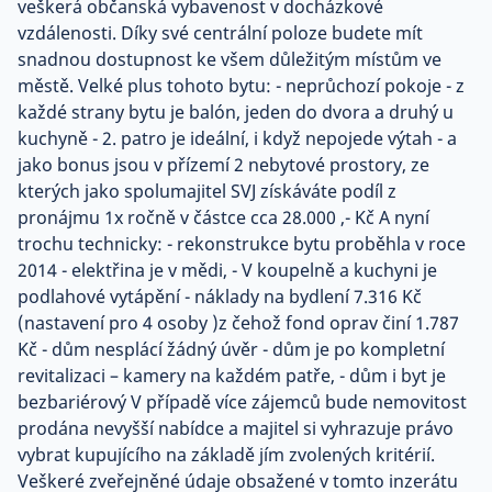
veškerá občanská vybavenost v docházkové
vzdálenosti. Díky své centrální poloze budete mít
snadnou dostupnost ke všem důležitým místům ve
městě. Velké plus tohoto bytu: - neprůchozí pokoje - z
každé strany bytu je balón, jeden do dvora a druhý u
kuchyně - 2. patro je ideální, i když nepojede výtah - a
jako bonus jsou v přízemí 2 nebytové prostory, ze
kterých jako spolumajitel SVJ získáváte podíl z
pronájmu 1x ročně v částce cca 28.000 ,- Kč A nyní
trochu technicky: - rekonstrukce bytu proběhla v roce
2014 - elektřina je v mědi, - V koupelně a kuchyni je
podlahové vytápění - náklady na bydlení 7.316 Kč
(nastavení pro 4 osoby )z čehož fond oprav činí 1.787
Kč - dům nesplácí žádný úvěr - dům je po kompletní
revitalizaci – kamery na každém patře, - dům i byt je
bezbariérový V případě více zájemců bude nemovitost
prodána nevyšší nabídce a majitel si vyhrazuje právo
vybrat kupujícího na základě jím zvolených kritérií.
Veškeré zveřejněné údaje obsažené v tomto inzerátu