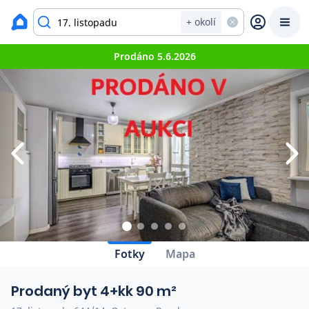
Zavřít
Výpis nemovitostí
+ okolí
Prodáno 5.6.2026
Prodat
Koupit
Ceny
Prodej s Reas.cz
Chytrý odhad ceny
Ceny prodaných nemovitostí
Okamžitý výkup
Fotky
Mapa
Přehled realitních makléřů
Prodaný byt 4+kk 90 m²