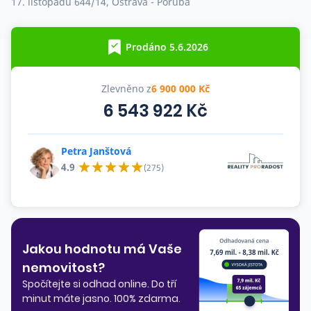
17. listopadu 644/14, Ostrava - Poruba
Co říkají naši zákazníci
Prodáno 5.6.2026
Blog
O nás
Zlevněno z
6 900 000 Kč
Kariéra
Kontakt
6 543 922 Kč
Petra Janštová
4.9
(275)
Jakou hodnotu má Vaše
nemovitost?
Spočítejte si odhad online. Do tří
minut máte jasno. 100% zdarma.