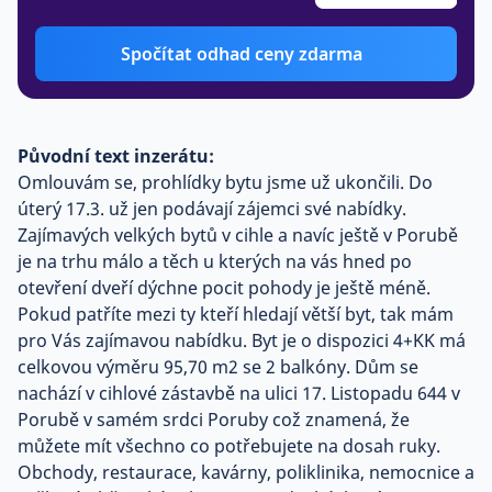
Spočítat odhad ceny zdarma
Původní text inzerátu:
Omlouvám se, prohlídky bytu jsme už ukončili. Do
úterý 17.3. už jen podávají zájemci své nabídky.
Zajímavých velkých bytů v cihle a navíc ještě v Porubě
je na trhu málo a těch u kterých na vás hned po
otevření dveří dýchne pocit pohody je ještě méně.
Pokud patříte mezi ty kteří hledají větší byt, tak mám
pro Vás zajímavou nabídku. Byt je o dispozici 4+KK má
celkovou výměru 95,70 m2 se 2 balkóny. Dům se
nachází v cihlové zástavbě na ulici 17. Listopadu 644 v
Porubě v samém srdci Poruby což znamená, že
můžete mít všechno co potřebujete na dosah ruky.
Obchody, restaurace, kavárny, poliklinika, nemocnice a