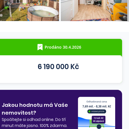
Prodáno 30.4.2026
6 190 000 Kč
Jakou hodnotu má Vaše
nemovitost?
Spočítejte si odhad online. Do tří
minut máte jasno. 100% zdarma.