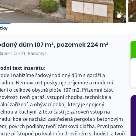
tky
odaný dům 107 m², pozemek 224 m²
aborčici 321, Radomyšl
odní text inzerátu:
rodeji nabízíme řadový rodinný dům s garáží a
radou. Nemovitost poskytuje příjemné a moderní
lení o celkové obytné ploše 107 m2. Přízemní část
ovitosti tvoří garáž, vstupní chodba, technické a
ální zařízení, a obývací pokoj, který je spojený
delnou a kuchyní. Z této části je zároveň vstup na
radu, kde se nachází zastřešená pergola s betonovým
em, povrch podlahy tvoří zámková dlažba. První patro
u je přístupné po kvalitním dřevěném schodišti a tvoří