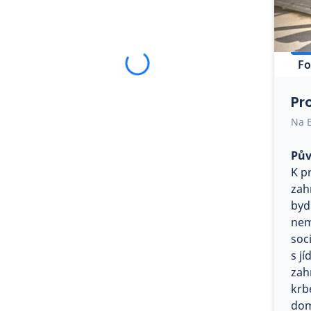
Fo
Pr
Na B
Pův
K p
zah
byd
nem
soci
s jí
zah
krb
dom