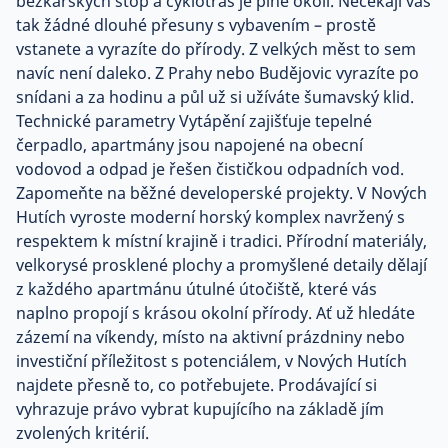
běžkařských stop a cyklotras je plné okolí. Nečekají vás
tak žádné dlouhé přesuny s vybavením – prostě
vstanete a vyrazíte do přírody. Z velkých měst to sem
navíc není daleko. Z Prahy nebo Budějovic vyrazíte po
snídani a za hodinu a půl už si užíváte šumavský klid.
Technické parametry Vytápění zajišťuje tepelné
čerpadlo, apartmány jsou napojené na obecní
vodovod a odpad je řešen čističkou odpadních vod.
Zapomeňte na běžné developerské projekty. V Nových
Hutích vyroste moderní horský komplex navržený s
respektem k místní krajině i tradici. Přírodní materiály,
velkorysé prosklené plochy a promyšlené detaily dělají
z každého apartmánu útulné útočiště, které vás
naplno propojí s krásou okolní přírody. Ať už hledáte
zázemí na víkendy, místo na aktivní prázdniny nebo
investiční příležitost s potenciálem, v Nových Hutích
najdete přesně to, co potřebujete. Prodávající si
vyhrazuje právo vybrat kupujícího na základě jím
zvolených kritérií.