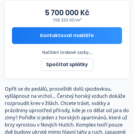
Co říkají naši zákazníci
5 700 000 Kč
158 333 Kč/m²
Blog
O nás
Kontaktovat makléře
Kariéra
Kontakt
Načítání úrokové sazby...
Spočítat splátky
Opřít se do pedálů, prosvištět dolů sjezdovkou,
vyšlápnout na vrchol… Čerstvý horský vzduch dokáže
rozproudit krev v žilách. Chcete trávit, svátky a
prázdniny uprostřed přírody, kde je co dělat od jara do
zimy? Pořiďte si jeden z horských apartmánů, které už
brzy vyrostou v Nových Hutích. Komplex tvoří pouze
dvě budovy ukryté mimo hlavní tahy a ruch, zasazené