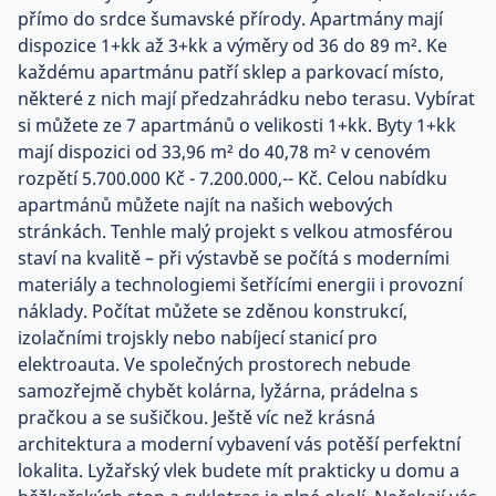
přímo do srdce šumavské přírody. Apartmány mají
dispozice 1+kk až 3+kk a výměry od 36 do 89 m². Ke
každému apartmánu patří sklep a parkovací místo,
některé z nich mají předzahrádku nebo terasu. Vybírat
si můžete ze 7 apartmánů o velikosti 1+kk. Byty 1+kk
mají dispozici od 33,96 m² do 40,78 m² v cenovém
rozpětí 5.700.000 Kč - 7.200.000,-- Kč. Celou nabídku
apartmánů můžete najít na našich webových
stránkách. Tenhle malý projekt s velkou atmosférou
staví na kvalitě – při výstavbě se počítá s moderními
materiály a technologiemi šetřícími energii i provozní
náklady. Počítat můžete se zděnou konstrukcí,
izolačními trojskly nebo nabíjecí stanicí pro
elektroauta. Ve společných prostorech nebude
samozřejmě chybět kolárna, lyžárna, prádelna s
pračkou a se sušičkou. Ještě víc než krásná
architektura a moderní vybavení vás potěší perfektní
lokalita. Lyžařský vlek budete mít prakticky u domu a