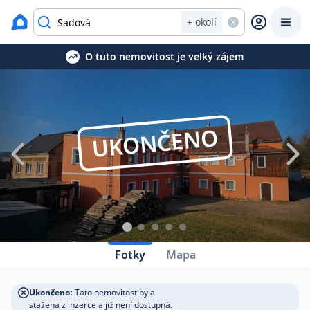
Zavřít
Výpis nemovitostí
+ okolí
O tuto nemovitost je velký zájem
Prodat
Koupit
Ceny
Prodej s Reas.cz
UKONČENO
Chytrý odhad ceny
Ceny prodaných nemovitostí
Okamžitý výkup
Fotky
Mapa
Přehled realitních makléřů
Ukončeno:
Tato nemovitost byla
stažena z inzerce a již není dostupná.