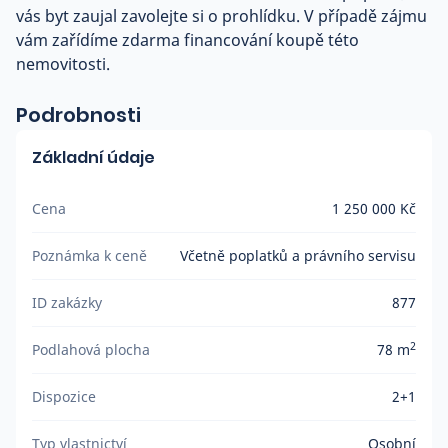
vás byt zaujal zavolejte si o prohlídku. V případě zájmu
vám zařídíme zdarma financování koupě této
nemovitosti.
Podrobnosti
Základní údaje
Cena
1 250 000 Kč
Poznámka k ceně
Včetně poplatků a právního servisu
ID zakázky
877
2
Podlahová plocha
78 m
Dispozice
2+1
Typ vlastnictví
Osobní