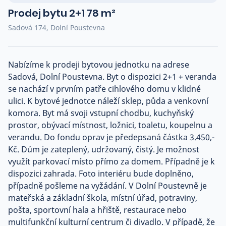
Co říkají naši zákazníci
Prodej bytu 2+1 78 m²
Sadová 174, Dolní Poustevna
Blog
O nás
Nabízíme k prodeji bytovou jednotku na adrese
Kariéra
Kontakt
Sadová, Dolní Poustevna. Byt o dispozici 2+1 + veranda
se nachází v prvním patře cihlového domu v klidné
ulici. K bytové jednotce náleží sklep, půda a venkovní
komora. Byt má svoji vstupní chodbu, kuchyňský
prostor, obývací místnost, ložnici, toaletu, koupelnu a
verandu. Do fondu oprav je předepsaná částka 3.450,-
Kč. Dům je zateplený, udržovaný, čistý. Je možnost
využít parkovací místo přímo za domem. Případně je k
dispozici zahrada. Foto interiéru bude doplněno,
případně pošleme na vyžádání. V Dolní Poustevně je
mateřská a základní škola, místní úřad, potraviny,
pošta, sportovní hala a hřiště, restaurace nebo
multifunkční kulturní centrum či divadlo. V případě, že