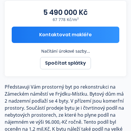
Co říkají naši zákazníci
5 490 000 Kč
67 778 Kč/m²
Blog
O nás
Kontaktovat makléře
Kariéra
Kontakt
Načítání úrokové sazby...
Spočítat splátky
Představuji Vám prostorný byt po rekonstrukci na
Zámeckém náměstí ve Frýdku-Místku. Bytový dům má
2 nadzemní podlaží se 4 byty. V přízemí jsou komerřní
prostory. Součástí prodeje bytu je i čtvrtinový podíl na
nebytových prostorech, ze které ho plyne podíl na
nájemném ve výši 96.000,-Kč ročně. Tento podíl byl
oceněn na 1,2 mil.Kč. K bytu náleží také podíl na velké