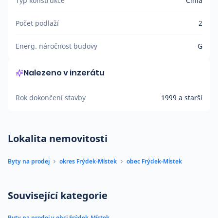
Typ konstrukce
Cihla
Počet podlaží
2
Energ. náročnost budovy
G
Nalezeno v inzerátu
Rok dokončení stavby
1999 a starší
Lokalita nemovitosti
Byty na prodej
okres Frýdek-Místek
obec Frýdek-Místek
Související kategorie
Byty na prodej v obci Frýdek-Místek