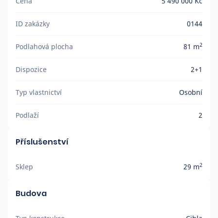
Cena
5 490 000 Kč
ID zakázky
0144
2
Podlahová plocha
81 m
Dispozice
2+1
Typ vlastnictví
Osobní
Podlaží
2
Příslušenství
2
Sklep
29 m
Budova