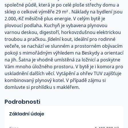
společné půdě, která je po celé ploše střechy domu a
sklep o celkové výměře 29 m² . Náklady na bydlení jsou
2.000,-Kč měsíčně plus energie. V celým bytě je
plovoucí podlaha. Kuchyň je vybavena plynovou
varnou deskou, digestoří, horkovzdušnou elektrickou
troubou a pračkou. Jídelní kout, ideální pro rodinné
večeře, se nachází ve slunném a prostorném obývacím
pokoji s mimořádným výhledem na Beskydy a orientací
na jih. Šatna je vhodně umístěná za ložnicí a poskytne
Vám mnoho úložného prostoru. V bytě je i komora pro
uskladnění dalších věcí. Vytápění a ohřev TUV zajišťuje
kombinovaný plynový kotel. V případě zájmu si
domluvte si prohlídku s makléřem.
Podrobnosti
Základní údaje