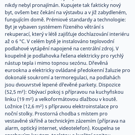
nikdy nebyl pronajímán. Kupujete tak fakticky nový
byt, ovšem bez čekání na výstavbu a v již zabydleném,
fungujícím domě. Prémiové standardy a technologie:
Byt je vybaven systémem řízeného větrání s
rekuperací, který v létě zajišťuje dochlazování interiéru
až o 6 °C. V celém bytě je instalováno teplovodní
podlahové vytápění napojené na centrální zdroj. V
koupelně je podlahovka řešena elektricky pro rychlý
nástup tepla i mimo topnou sezónu. Dřevěná
eurookna a elektricky ovládané předokenní žaluzie pro
dokonalé soukromí a termoregulaci, na podlahách
jsou dvouvrstvé lepené dřevěné parkety. Dispozice
(52,5 m²): Obývací pokoj s přípravou na kuchyňskou
linku (19 m²) a velkoformátovou dlažbou v koutě.
Ložnice (12,6 m²) s přípravou elektroinstalace pro
noční stolky. Prostorná chodba s místem pro
vestavěné skříně a technickým zázemím (příprava na
alarm, optický internet, videotelefon). Koupelna se