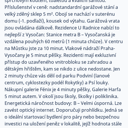
sprchovým koutem, toaletou a kvalitní sanitou.
Příslušenství v ceně: nadstandardní garážové stání a
velký zděný sklep 5 m². Obojí se nachází v suterénu
domu (-1. podlaží), kousek od výtahu. Garážová vrata
jsou ovládána dálkově. Rezidence U Radnice nabízí to
nejlepší z Vysočan: Stanice metra B – Vysočanská je
vzdálena pouhých 60 metrů (1 minuta chůze). V centru
na Můstku jste za 10 minut. Vlakové nádraží Praha-
Vysočany je 5 minut pěšky. Rezidenti mají exkluzivní
přístup do uzavřeného vnitrobloku se zahradou a
dětským hřištěm, kam se nikdo z ulice nedostane. Jen
2 minuty chůze vás dělí od parku Podviní (lanové
centrum, cyklostezky podél Rokytky) a Psí louky.
Nákupní galerie Fénix je 4 minuty pěšky, Galerie Harfa
5 minut autem. V okolí jsou školy, školky i poliklinika.
Energetická náročnost budovy: B – Velmi úsporná. Lze
zavést optický internet. Doporučuji prohlídku. Jedná se
o ideální startovací bydlení pro páry nebo bezpečnou
investici na uložení peněz v lokalitě, jejíž hodnota stále