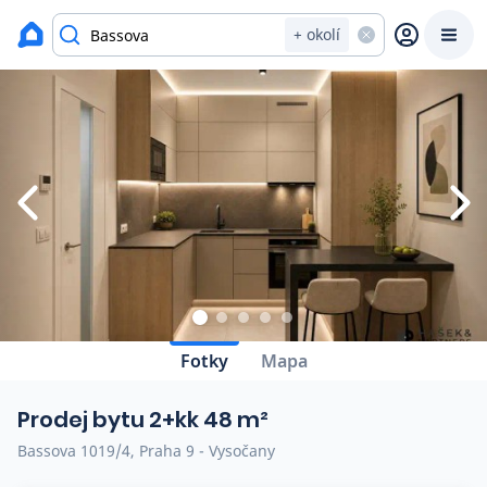
Zavřít
Výpis nemovitostí
+ okolí
Prodat
Koupit
Ceny
Prodej s Reas.cz
Chytrý odhad ceny
Ceny prodaných nemovitostí
Fotky
Mapa
Okamžitý výkup
Prodej bytu 2+kk 48 m²
Přehled realitních makléřů
Bassova 1019/4, Praha 9 - Vysočany