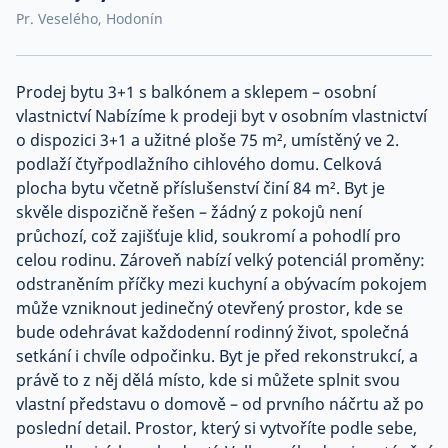
Pr. Veselého, Hodonín
Co říkají naši zákazníci
Prodej bytu 3+1 s balkónem a sklepem – osobní
Blog
vlastnictví Nabízíme k prodeji byt v osobním vlastnictví
O nás
Kariéra
o dispozici 3+1 a užitné ploše 75 m², umístěný ve 2.
Kontakt
podlaží čtyřpodlažního cihlového domu. Celková
plocha bytu včetně příslušenství činí 84 m². Byt je
skvěle dispozičně řešen – žádný z pokojů není
průchozí, což zajišťuje klid, soukromí a pohodlí pro
celou rodinu. Zároveň nabízí velký potenciál proměny:
odstraněním příčky mezi kuchyní a obývacím pokojem
může vzniknout jedinečný otevřený prostor, kde se
bude odehrávat každodenní rodinný život, společná
setkání i chvíle odpočinku. Byt je před rekonstrukcí, a
právě to z něj dělá místo, kde si můžete splnit svou
vlastní představu o domově – od prvního náčrtu až po
poslední detail. Prostor, který si vytvoříte podle sebe,