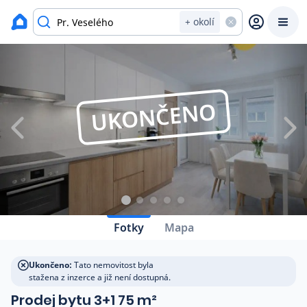
Zavřít
Výpis nemovitostí
+ okolí
Prodat
Koupit
Ceny
UKONČENO
Prodej s Reas.cz
Chytrý odhad ceny
Ceny prodaných nemovitostí
Fotky
Mapa
Okamžitý výkup
Ukončeno:
Tato nemovitost byla
stažena z inzerce a již není dostupná.
Přehled realitních makléřů
Prodej bytu 3+1 75 m²