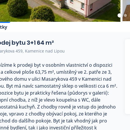
tky
odej bytu 3+1 64 m²
arykova 459, Kamenice nad Lipou
ízíme k prodeji byt v osobním vlastnictví o dispozici
 a celkové ploše 63,75 m², umístěný ve 2. patře ze 3,
lového domu v ulici Masarykova 459 v Kamenici nad
ou. Byt má navíc samostatný sklep o velikosti cca 6 m².
pozice bytu je prakticky řešena (půdorys v galerii):
upní chodba, z níž je vlevo koupelna s WC, dále
ostatná kuchyň. Z chodby rovně je vstup do jednoho
oje, vpravo z chodby obývací pokoj, ze kterého je
chod do dalšího pokoje. Byt je tak vhodný jak pro
nné bydlení, tak i jako investiční příležitost k