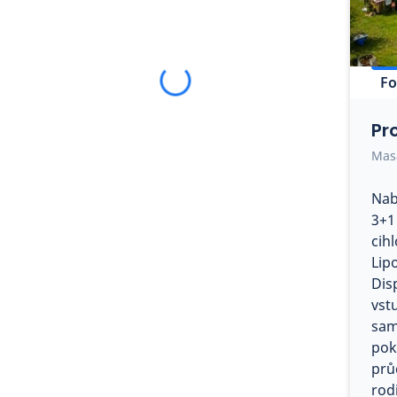
Fo
Pr
Mas
Nab
3+1
cih
Lip
Dis
vst
sam
pok
prů
rodi