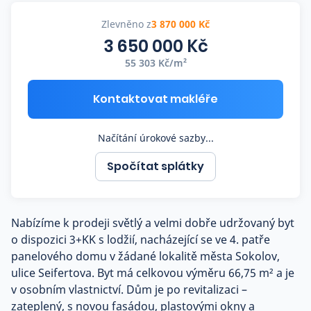
Co říkají naši zákazníci
Zlevněno z
3 870 000 Kč
3 650 000 Kč
55 303 Kč/m²
Blog
O nás
Kariéra
Kontaktovat makléře
Kontakt
Načítání úrokové sazby...
Spočítat splátky
Nabízíme k prodeji světlý a velmi dobře udržovaný byt
o dispozici 3+KK s lodžií, nacházející se ve 4. patře
panelového domu v žádané lokalitě města Sokolov,
ulice Seifertova. Byt má celkovou výměru 66,75 m² a je
v osobním vlastnictví. Dům je po revitalizaci –
zateplený, s novou fasádou, plastovými okny a