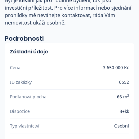
Byt je ideální jak pro rodinné bydlení, tak jako
investiční příležitost. Pro více informací nebo sjednání
prohlídky mě neváhejte kontaktovat, ráda Vám
nemovitost ukáži osobně.
Podrobnosti
Základní údaje
Cena
3 650 000 Kč
ID zakázky
0552
2
Podlahová plocha
66 m
Dispozice
3+kk
Typ vlastnictví
Osobní