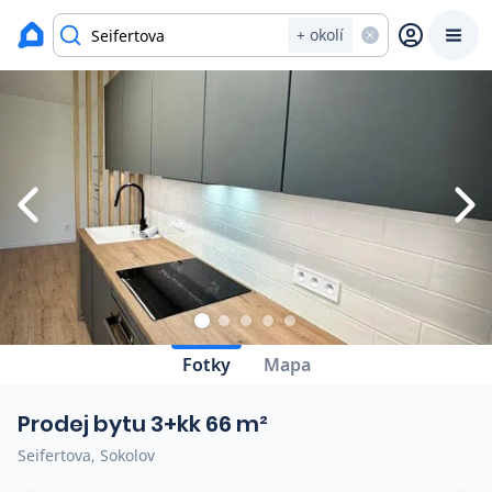
Zavřít
Výpis nemovitostí
+ okolí
Prodat
Koupit
Ceny
Prodej s Reas.cz
Chytrý odhad ceny
Ceny prodaných nemovitostí
Fotky
Mapa
Okamžitý výkup
Prodej bytu 3+kk 66 m²
Přehled realitních makléřů
Seifertova, Sokolov