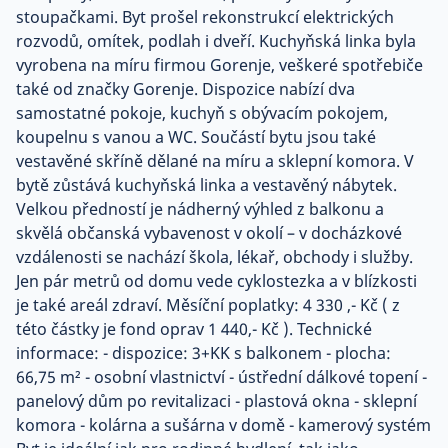
stoupačkami. Byt prošel rekonstrukcí elektrických
rozvodů, omítek, podlah i dveří. Kuchyňská linka byla
vyrobena na míru firmou Gorenje, veškeré spotřebiče
také od značky Gorenje. Dispozice nabízí dva
samostatné pokoje, kuchyň s obývacím pokojem,
koupelnu s vanou a WC. Součástí bytu jsou také
vestavěné skříně dělané na míru a sklepní komora. V
bytě zůstává kuchyňská linka a vestavěný nábytek.
Velkou předností je nádherný výhled z balkonu a
skvělá občanská vybavenost v okolí – v docházkové
vzdálenosti se nachází škola, lékař, obchody i služby.
Jen pár metrů od domu vede cyklostezka a v blízkosti
je také areál zdraví. Měsíční poplatky: 4 330 ,- Kč ( z
této částky je fond oprav 1 440,- Kč ). Technické
informace: - dispozice: 3+KK s balkonem - plocha:
66,75 m² - osobní vlastnictví - ústřední dálkové topení -
panelový dům po revitalizaci - plastová okna - sklepní
komora - kolárna a sušárna v domě - kamerový systém