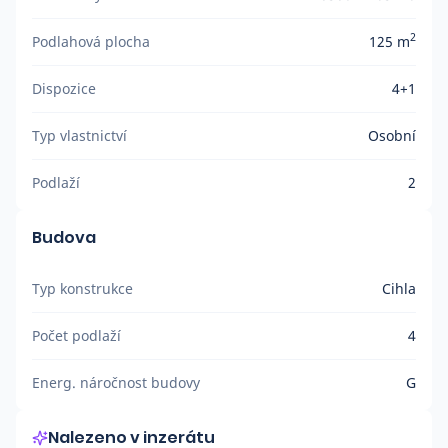
2
Podlahová plocha
125 m
Dispozice
4+1
Typ vlastnictví
Osobní
Podlaží
2
Budova
Typ konstrukce
Cihla
Počet podlaží
4
Energ. náročnost budovy
G
Nalezeno v inzerátu