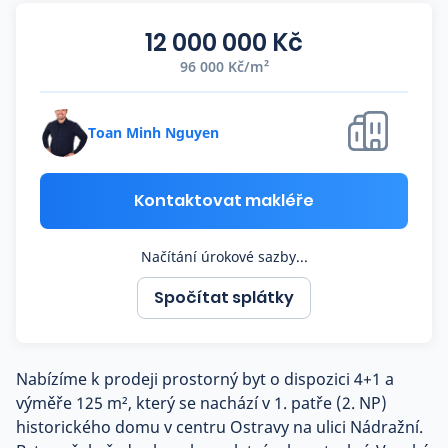
Co říkají naši zákazníci
12 000 000 Kč
96 000 Kč/m²
Blog
O nás
Kariéra
Toan Minh Nguyen
Kontakt
Kontaktovat makléře
Načítání úrokové sazby...
Spočítat splátky
Nabízíme k prodeji prostorný byt o dispozici 4+1 a
výměře 125 m², který se nachází v 1. patře (2. NP)
historického domu v centru Ostravy na ulici Nádražní.