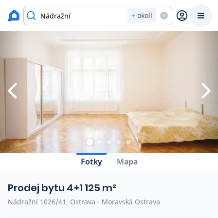
Zavřít
Výpis nemovitostí
+ okolí
Prodat
Koupit
Ceny
Prodej s Reas.cz
Chytrý odhad ceny
Ceny prodaných nemovitostí
Fotky
Mapa
Okamžitý výkup
Prodej bytu 4+1 125 m²
Přehled realitních makléřů
Nádražní 1026/41, Ostrava - Moravská Ostrava