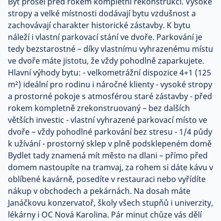
Byt prošel před rokem kompletní rekonstrukcí. Vysoké
stropy a velké místnosti dodávají bytu vzdušnost a
zachovávají charakter historické zástavby. K bytu
náleží i vlastní parkovací stání ve dvoře. Parkování je
tedy bezstarostné – díky vlastnímu vyhrazenému místu
ve dvoře máte jistotu, že vždy pohodlně zaparkujete.
Hlavní výhody bytu: - velkometrážní dispozice 4+1 (125
m²) ideální pro rodinu i náročné klienty - vysoké stropy
a prostorné pokoje s atmosférou staré zástavby - před
rokem kompletně zrekonstruovaný – bez dalších
větších investic - vlastní vyhrazené parkovací místo ve
dvoře – vždy pohodlné parkování bez stresu - 1/4 půdy
k užívání - prostorný sklep v plně podsklepeném domě
Bydlet tady znamená mít město na dlani – přímo před
domem nastoupíte na tramvaj, za rohem si dáte kávu v
oblíbené kavárně, posedíte v restauraci nebo vyřídíte
nákup v obchodech a pekárnách. Na dosah máte
Janáčkovu konzervatoř, školy všech stupňů i univerzity,
lékárny i OC Nová Karolina. Pár minut chůze vás dělí