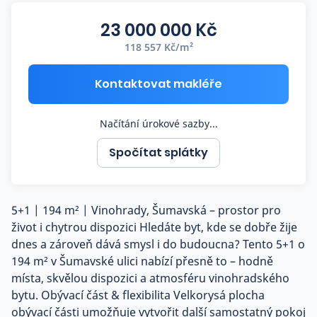
Co říkají naši zákazníci
23 000 000 Kč
118 557 Kč/m²
Blog
O nás
Kontaktovat makléře
Kariéra
Kontakt
Načítání úrokové sazby...
Spočítat splátky
5+1 | 194 m² | Vinohrady, Šumavská – prostor pro
život i chytrou dispozici Hledáte byt, kde se dobře žije
dnes a zároveň dává smysl i do budoucna? Tento 5+1 o
194 m² v Šumavské ulici nabízí přesně to – hodně
místa, skvělou dispozici a atmosféru vinohradského
bytu. Obývací část & flexibilita Velkorysá plocha
obývací části umožňuje vytvořit další samostatný pokoj