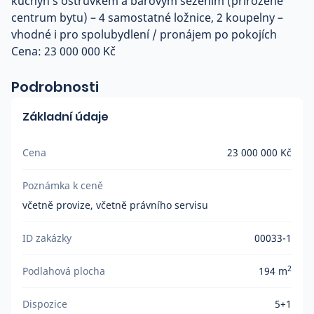
kuchyň s ostrůvkem a barovým sezením (přirozené
centrum bytu) – 4 samostatné ložnice, 2 koupelny –
vhodné i pro spolubydlení / pronájem po pokojích
Cena: 23 000 000 Kč
Podrobnosti
Základní údaje
Cena
23 000 000 Kč
Poznámka k ceně
včetně provize, včetně právního servisu
ID zakázky
00033-1
2
Podlahová plocha
194 m
Dispozice
5+1