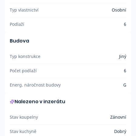
Typ vlastnictví
Osobní
Podlaží
6
Budova
Typ konstrukce
Jiný
Počet podlaží
6
Energ. náročnost budovy
G
Nalezeno v inzerátu
Stav koupelny
Zánovní
Stav kuchyně
Dobrý