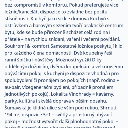
bez kompromisů v komfortu. Pokud preferujete více
ložnic/kancelář, dispozice to zvládne bez pocitu
stísněnosti. Kuchyň jako srdce domova Kuchyň s
ostrůvkem a barovým sezením tvoří praktické centrum
bytu, kde se bude přirozeně scházet celá rodina i
přátelé – na rychlou snídani, vaření i večerní povídání.
Soukromí & komfort Samostatné ložnice poskytují klid
pro každého člena domácnosti. Dvě koupelny řeší
ranní špičku i návštěvy. Možnosti využití Díky
odděleným ložnicím, dvěma koupelnám a velkorysému
obývácímu pokoji s kuchyní je dispozice vhodná i pro
spolubydlení či pronájem po pokojích (např. rodina +
au-pair, vícegenerační bydlení, případně pronájem
jednotlivých pokojů). Lokalita Vinohrady = kavárny,
parky, kultūra i skvělá doprava v pěším dosahu.
Šumavská je klidná ulice se vším pod rukou. Shrnutí: –
194 m², dispozice 5+1 – světlý a prostorný obývací
pokoj – možnost vytvořit další plnohodnotný pokoj –