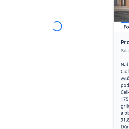
Fo
Pr
Pala
Nab
Cid
vyu
pod
Cel
175
gri
a o
91,
Dům