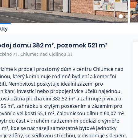
tky
odej domu 382 m², pozemek 521 m²
ckého 71, Chlumec nad Cidlinou III
ízíme k prodeji prostorný dům v centru Chlumce nad
linou, který kombinuje rodinné bydlení a komerční
žití. Nemovitost poskytuje ideální zázemí pro
nikání, investici nebo propojení více účelů najednou.
ková užitná plocha činí 382,52 m² a zahrnuje pivnici o
,55 m², zahrádku s krytým posezením a zázemím pro
lování o velikosti 55,1 m², čalounickou dílnu o 60,07 m²
bytnou část v druhém nadzemním podlaží o výměře
8 m², kde se nacházejí samostatné bytové jednotky.
 je zděný, se sedlovou střechou, a disponuje sklepem,