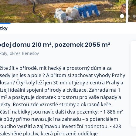
tky
odej domu 210 m², pozemek 2055 m²
koly, okres Benešov
žíte žít v přírodě, mít hezký a prostorný dům a za
sedy jen les a pole ? A přitom si zachovat výhody Prahy
dosah? Čtyřkoly leží jen 30 minut jízdy z centra Prahy a
zejí ideální spojení přírody a civilizace. Zahrada má 1
 m² a poskytuje dostatek prostoru pro vaše nápady a
jekty. Rostou zde vzrostlé stromy a okrasné keře.
částí nabídky jsou navíc další dva pozemky: • 1 886 m²
é půdy přímo navazující na zahradu – s potenciálem
oucího využití a zajímavou investiční hodnotou. • 428
zalesněné plochy, která přirozeně odděluje