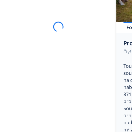
Fo
Pr
Čtyř
Tou
sou
na 
nabí
871
pro
Sou
orn
bud
m² 