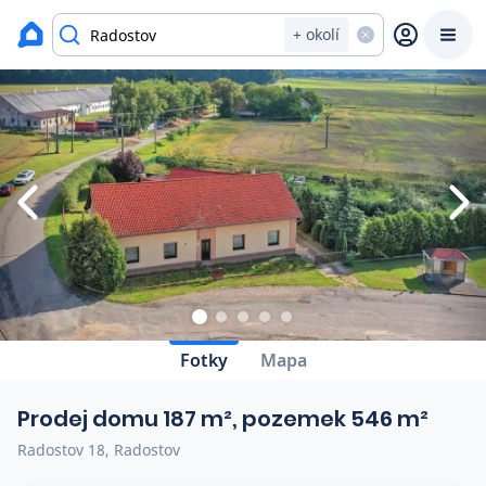
Zavřít
Výpis nemovitostí
+ okolí
Prodat
Koupit
Ceny
Prodej s Reas.cz
Chytrý odhad ceny
Ceny prodaných nemovitostí
Fotky
Mapa
Okamžitý výkup
Prodej domu 187 m², pozemek 546 m²
Přehled realitních makléřů
Radostov 18, Radostov