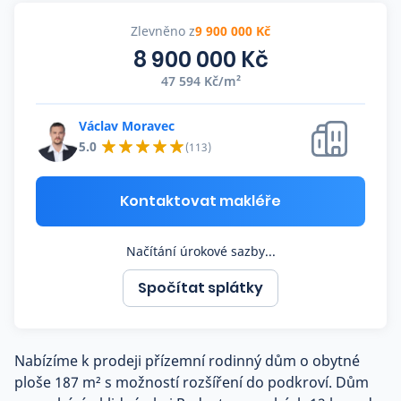
Co říkají naši zákazníci
Zlevněno z
9 900 000 Kč
8 900 000 Kč
47 594 Kč/m²
Blog
O nás
Kariéra
Václav Moravec
Kontakt
5.0
(113)
Kontaktovat makléře
Načítání úrokové sazby...
Spočítat splátky
Nabízíme k prodeji přízemní rodinný dům o obytné
ploše 187 m² s možností rozšíření do podkroví. Dům