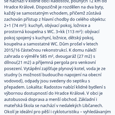
se nachází v klidné obci Radostov, pouhých 12 km od
Hradce Králové. Dispozičně je rozdělen na dva byty,
každý se samostatným vchodem, přičemž zůstává
zachován přístup z hlavní chodby do celého objektu:
2+1 (74 m²): kuchyň, obývací pokoj, ložnice a
prostorná koupelna s WC. 3+kk (113 m²): obývací
pokoj spojený s kuchyní, ložnice, dětský pokoj,
koupelna a samostatné WC. Dům prošel v letech
2015/16 částečnou rekonstrukcí. K domu náleží
zahrada o výměře 585 m², dvougaráž (27 m2) s
dílnou(21 m2) a příjemná pergola pro venkovní
posezení. Vytápění zajišťuje plynový kotel, voda je ze
studny (s možností budoucího napojení na obecní
vodovod), odpady jsou svedeny do septiku s
přepadem. Lokalita: Radostov nabízí klidné bydlení s
výbornou dostupností do Hradce Králové. V obci je
autobusová doprava a menší obchod. Základní i
mateřská škola se nachází v nedalekých Libčanech.
Okolí je ideální pro pěší i cykloturistiku – vyhledávaným