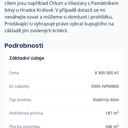
cílem jsou například Chlum a Všestary s Památníkem
bitvy u Hradce Králové. V případě dotazů se mi
neváhejte ozvat a můžeme si domluvit i prohlídku.
Prodávající si vyhrazuje právo vybrat kupujícího na
základě jím zvolených kritérií.
Podrobnosti
Základní údaje
Cena
8 900 000 Kč
ID zakázky
0305-NP00800
Typ budovy
Rodinný dům
2
Podlahová plocha
187 m
2
Plocha pozemku
546 m