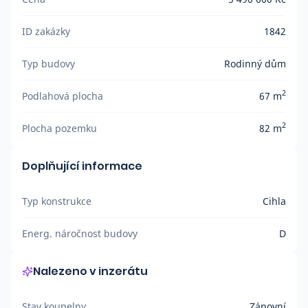
ID zakázky
1842
Typ budovy
Rodinný dům
2
Podlahová plocha
67 m
2
Plocha pozemku
82 m
Doplňující informace
Typ konstrukce
Cihla
Energ. náročnost budovy
D
Nalezeno v inzerátu
Stav koupelny
Zánovní