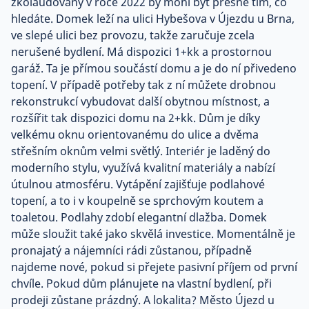
zkolaudovaný v roce 2022 by mohl být přesně tím, co
hledáte. Domek leží na ulici Hybešova v Újezdu u Brna,
ve slepé ulici bez provozu, takže zaručuje zcela
nerušené bydlení. Má dispozici 1+kk a prostornou
garáž. Ta je přímou součástí domu a je do ní přivedeno
topení. V případě potřeby tak z ní můžete drobnou
rekonstrukcí vybudovat další obytnou místnost, a
rozšířit tak dispozici domu na 2+kk. Dům je díky
velkému oknu orientovanému do ulice a dvěma
střešním oknům velmi světlý. Interiér je laděný do
moderního stylu, využívá kvalitní materiály a nabízí
útulnou atmosféru. Vytápění zajišťuje podlahové
topení, a to i v koupelně se sprchovým koutem a
toaletou. Podlahy zdobí elegantní dlažba. Domek
může sloužit také jako skvělá investice. Momentálně je
pronajatý a nájemníci rádi zůstanou, případně
najdeme nové, pokud si přejete pasivní příjem od první
chvíle. Pokud dům plánujete na vlastní bydlení, při
prodeji zůstane prázdný. A lokalita? Město Újezd u