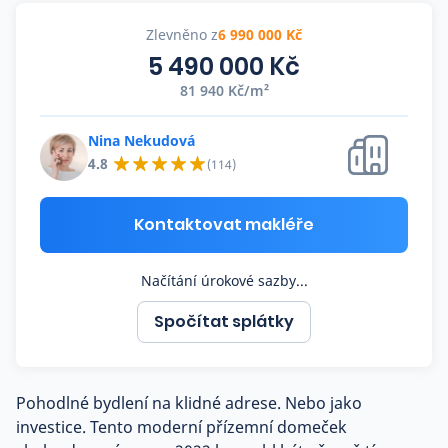
Co říkají naši zákazníci
Zlevněno z
6 990 000 Kč
5 490 000 Kč
81 940 Kč/m²
Blog
O nás
Kariéra
Nina Nekudová
Kontakt
4.8
(114)
Kontaktovat makléře
Načítání úrokové sazby...
Spočítat splátky
Pohodlné bydlení na klidné adrese. Nebo jako
investice. Tento moderní přízemní domeček