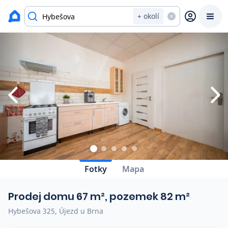
Zavřít
Výpis nemovitostí
+ okolí
Prodat
Koupit
Ceny
Prodej s Reas.cz
Chytrý odhad ceny
Ceny prodaných nemovitostí
Fotky
Mapa
Okamžitý výkup
Prodej domu 67 m², pozemek 82 m²
Přehled realitních makléřů
Hybešova 325, Újezd u Brna