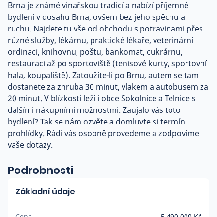
Brna je známé vinařskou tradicí a nabízí příjemné
bydlení v dosahu Brna, ovšem bez jeho spěchu a
ruchu. Najdete tu vše od obchodu s potravinami přes
různé služby, lékárnu, praktické lékaře, veterinární
ordinaci, knihovnu, poštu, bankomat, cukrárnu,
restauraci až po sportoviště (tenisové kurty, sportovní
hala, koupaliště). Zatoužíte-li po Brnu, autem se tam
dostanete za zhruba 30 minut, vlakem a autobusem za
20 minut. V blízkosti leží i obce Sokolnice a Telnice s
dalšími nákupními možnostmi. Zaujalo vás toto
bydlení? Tak se nám ozvěte a domluvte si termín
prohlídky. Rádi vás osobně provedeme a zodpovíme
vaše dotazy.
Podrobnosti
Základní údaje
Cena
5 490 000 Kč