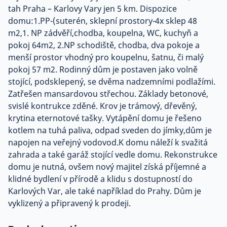
tah Praha – Karlovy Vary jen 5 km. Dispozice
domu:1.PP-(suterén, sklepní prostory-4x sklep 48
m2,1. NP zádvěří,chodba, koupelna, WC, kuchyň a
pokoj 64m2, 2.NP schodiště, chodba, dva pokoje a
menší prostor vhodný pro koupelnu, šatnu, či malý
pokoj 57 m2. Rodinný dům je postaven jako volně
stojící, podsklepený, se dvěma nadzemními podlažími.
Zatřešen mansardovou střechou. Základy betonové,
svislé kontrukce zděné. Krov je trámový, dřevěný,
krytina eternotové tašky. Vytápění domu je řešeno
kotlem na tuhá paliva, odpad sveden do jímky,dům je
napojen na veřejný vodovod.K domu náleží k svažitá
zahrada a také garáž stojící vedle domu. Rekonstrukce
domu je nutná, ovšem nový majitel získá příjemné a
klidné bydlení v přírodě a klidu s dostupností do
Karlových Var, ale také například do Prahy. Dům je
vyklizený a připravený k prodeji.