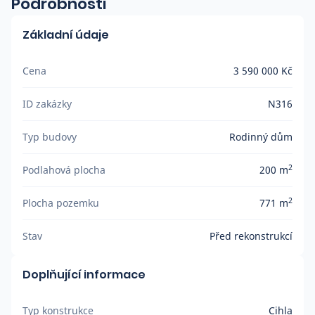
Podrobnosti
Základní údaje
Cena
3 590 000 Kč
ID zakázky
N316
Typ budovy
Rodinný dům
2
Podlahová plocha
200 m
2
Plocha pozemku
771 m
Stav
Před rekonstrukcí
Doplňující informace
Typ konstrukce
Cihla