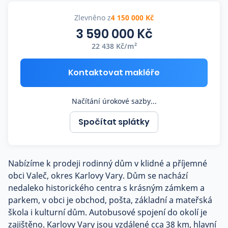
Co říkají naši zákazníci
Zlevněno z
4 150 000 Kč
3 590 000 Kč
22 438 Kč/m²
Blog
O nás
Kariéra
Kontaktovat makléře
Kontakt
Načítání úrokové sazby...
Spočítat splátky
Nabízíme k prodeji rodinný dům v klidné a příjemné
obci Valeč, okres Karlovy Vary. Dům se nachází
nedaleko historického centra s krásným zámkem a
parkem, v obci je obchod, pošta, základní a mateřská
škola i kulturní dům. Autobusové spojení do okolí je
zajištěno. Karlovy Vary jsou vzdálené cca 38 km, hlavní