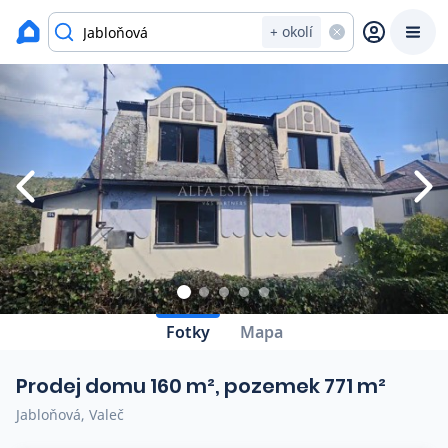
Zavřít
Výpis nemovitostí
+ okolí
Prodat
Koupit
Ceny
Prodej s Reas.cz
Chytrý odhad ceny
Ceny prodaných nemovitostí
Fotky
Mapa
Okamžitý výkup
Prodej domu 160 m², pozemek 771 m²
Přehled realitních makléřů
Jabloňová, Valeč