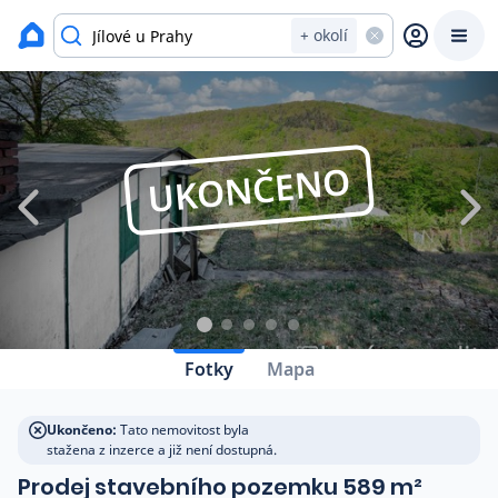
Zavřít
Výpis nemovitostí
+ okolí
Prodat
Koupit
Ceny
UKONČENO
Prodej s Reas.cz
Chytrý odhad ceny
Ceny prodaných nemovitostí
Fotky
Mapa
Okamžitý výkup
Ukončeno:
Tato nemovitost byla
stažena z inzerce a již není dostupná.
Přehled realitních makléřů
Prodej stavebního pozemku 589 m²