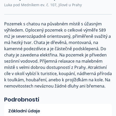
Luka pod Medníkem ev. č. 107, Jílové u Prahy
Co říkají naši zákazníci
Pozemek s chatou na půvabném místě s úžasným
Blog
výhledem. Oplocený pozemek o celkové výměře 589
O nás
Kariéra
m2 je severozápadně orientovaný, přiměřeně svažitý a
Kontakt
má hezký tvar. Chata je dřevěná, montovaná, na
kamenné podezdívce a je částečně podsklepená. Do
chaty je zavedena elektřina. Na pozemek je přiveden
sezónní vodovod. Příjemná relaxace na malebném
místě s velmi dobrou dostupností z Prahy. Atraktivní
cíle v okolí vybízí k turistice, koupání, nádherná příroda
k toulkám, houbaření, anebo k projížďkám na kole. Na
nemovitostech neváznou žádné dluhy ani břemena.
Podrobnosti
Základní údaje