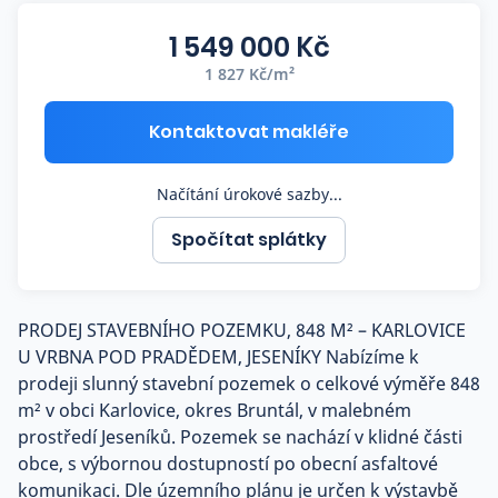
Co říkají naši zákazníci
1 549 000 Kč
1 827 Kč/m²
Blog
O nás
Kontaktovat makléře
Kariéra
Kontakt
Načítání úrokové sazby...
Spočítat splátky
PRODEJ STAVEBNÍHO POZEMKU, 848 M² – KARLOVICE
U VRBNA POD PRADĚDEM, JESENÍKY Nabízíme k
prodeji slunný stavební pozemek o celkové výměře 848
m² v obci Karlovice, okres Bruntál, v malebném
prostředí Jeseníků. Pozemek se nachází v klidné části
obce, s výbornou dostupností po obecní asfaltové
komunikaci. Dle územního plánu je určen k výstavbě