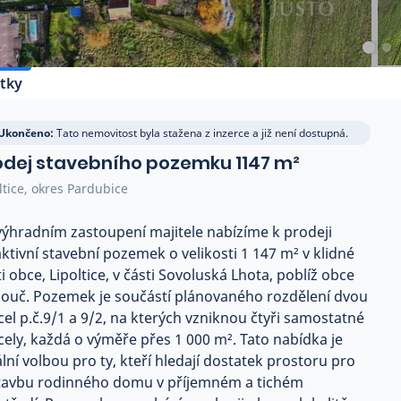
tky
Ukončeno:
Tato nemovitost byla stažena z inzerce a již není dostupná.
odej stavebního pozemku 1147 m²
ltice, okres Pardubice
výhradním zastoupení majitele nabízíme k prodeji
aktivní stavební pozemek o velikosti 1 147 m² v klidné
i obce, Lipoltice, v části Sovoluská Lhota, poblíž obce
louč. Pozemek je součástí plánovaného rozdělení dvou
cel p.č.9/1 a 9/2, na kterých vzniknou čtyři samostatné
cely, každá o výměře přes 1 000 m². Tato nabídka je
ální volbou pro ty, kteří hledají dostatek prostoru pro
tavbu rodinného domu v příjemném a tichém