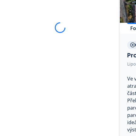
Fo
Pr
Lipo
Ve 
atr
část
Pře
par
par
ide
výs