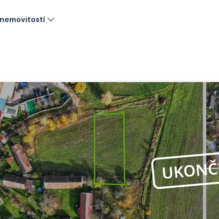
nemovitostí
UKONČ