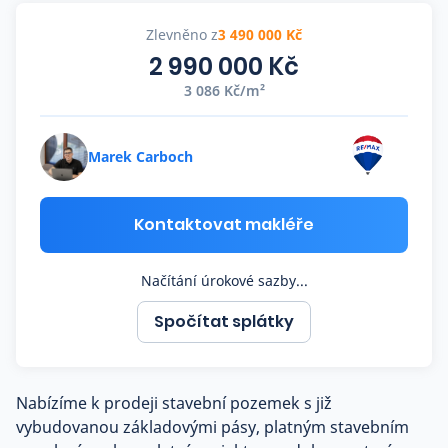
Co říkají naši zákazníci
Zlevněno z
3 490 000 Kč
2 990 000 Kč
3 086 Kč/m²
Blog
O nás
Kariéra
Kontakt
Marek Carboch
Kontaktovat makléře
Načítání úrokové sazby...
Spočítat splátky
Nabízíme k prodeji stavební pozemek s již
vybudovanou základovými pásy, platným stavebním