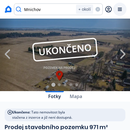
Zavřít
Výpis nemovitostí
+ okolí
Prodat
Koupit
Ceny
UKONČENO
Prodej s Reas.cz
Chytrý odhad ceny
Ceny prodaných nemovitostí
Fotky
Mapa
Okamžitý výkup
Ukončeno:
Tato nemovitost byla
stažena z inzerce a již není dostupná.
Přehled realitních makléřů
Prodej stavebního pozemku 971 m²