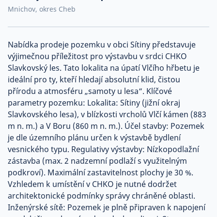
Mnichov, okres Cheb
Co říkají naši zákazníci
Nabídka prodeje pozemku v obci Sítiny představuje
Blog
výjimečnou příležitost pro výstavbu v srdci CHKO
O nás
Kariéra
Slavkovský les. Tato lokalita na úpatí Vlčího hřbetu je
Kontakt
ideální pro ty, kteří hledají absolutní klid, čistou
přírodu a atmosféru „samoty u lesa“. Klíčové
parametry pozemku: Lokalita: Sítiny (jižní okraj
Slavkovského lesa), v blízkosti vrcholů Vlčí kámen (883
m n. m.) a V Boru (860 m n. m.). Účel stavby: Pozemek
je dle územního plánu určen k výstavbě bydlení
vesnického typu. Regulativy výstavby: Nízkopodlažní
zástavba (max. 2 nadzemní podlaží s využitelným
podkroví). Maximální zastavitelnost plochy je 30 %.
Vzhledem k umístění v CHKO je nutné dodržet
architektonické podmínky správy chráněné oblasti.
Inženýrské sítě: Pozemek je plně připraven k napojení