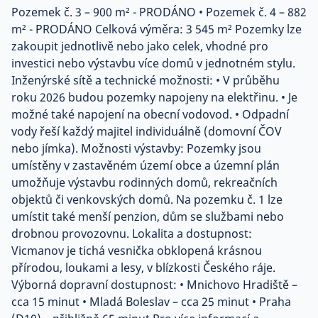
Pozemek č. 3 – 900 m² - PRODÁNO • Pozemek č. 4 – 882
m² - PRODÁNO Celková výměra: 3 545 m² Pozemky lze
zakoupit jednotlivě nebo jako celek, vhodné pro
investici nebo výstavbu více domů v jednotném stylu.
Inženýrské sítě a technické možnosti: • V průběhu
roku 2026 budou pozemky napojeny na elektřinu. • Je
možné také napojení na obecní vodovod. • Odpadní
vody řeší každý majitel individuálně (domovní ČOV
nebo jímka). Možnosti výstavby: Pozemky jsou
umístěny v zastavěném území obce a územní plán
umožňuje výstavbu rodinných domů, rekreačních
objektů či venkovských domů. Na pozemku č. 1 lze
umístit také menší penzion, dům se službami nebo
drobnou provozovnu. Lokalita a dostupnost:
Vicmanov je tichá vesnička obklopená krásnou
přírodou, loukami a lesy, v blízkosti Českého ráje.
Výborná dopravní dostupnost: • Mnichovo Hradiště –
cca 15 minut • Mladá Boleslav – cca 25 minut • Praha