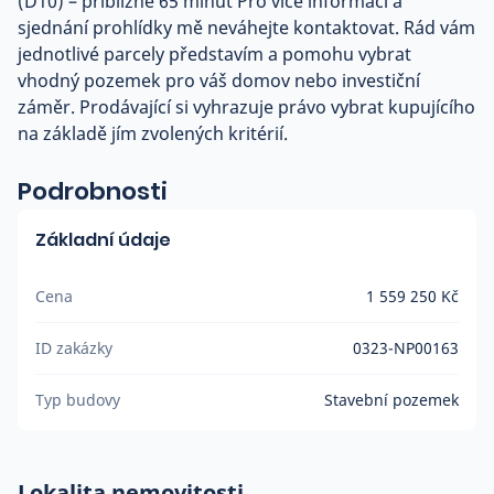
(D10) – přibližně 65 minut Pro více informací a
sjednání prohlídky mě neváhejte kontaktovat. Rád vám
jednotlivé parcely představím a pomohu vybrat
vhodný pozemek pro váš domov nebo investiční
záměr. Prodávající si vyhrazuje právo vybrat kupujícího
na základě jím zvolených kritérií.
Podrobnosti
Základní údaje
Cena
1 559 250 Kč
ID zakázky
0323-NP00163
Typ budovy
Stavební pozemek
Lokalita nemovitosti