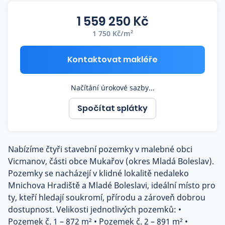
Co říkají naši zákazníci
1 559 250 Kč
1 750 Kč/m²
Blog
O nás
Kontaktovat makléře
Kariéra
Kontakt
Načítání úrokové sazby...
Spočítat splátky
Nabízíme čtyři stavební pozemky v malebné obci
Vicmanov, části obce Mukařov (okres Mladá Boleslav).
Pozemky se nacházejí v klidné lokalitě nedaleko
Mnichova Hradiště a Mladé Boleslavi, ideální místo pro
ty, kteří hledají soukromí, přírodu a zároveň dobrou
dostupnost. Velikosti jednotlivých pozemků: •
Pozemek č. 1 – 872 m² • Pozemek č. 2 – 891 m² •