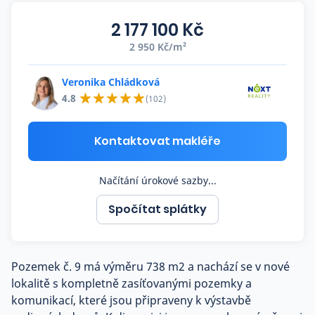
Co říkají naši zákazníci
2 177 100 Kč
2 950 Kč/m²
Blog
O nás
Veronika Chládková
Kariéra
4.8
(102)
Kontakt
Kontaktovat makléře
Načítání úrokové sazby...
Spočítat splátky
Pozemek č. 9 má výměru 738 m2 a nachází se v nové
lokalitě s kompletně zasíťovanými pozemky a
komunikací, které jsou připraveny k výstavbě