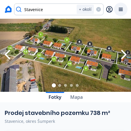
Zavřít
Výpis nemovitostí
+ okolí
Prodat
Koupit
Ceny
Prodej s Reas.cz
Chytrý odhad ceny
Ceny prodaných nemovitostí
Fotky
Mapa
Okamžitý výkup
Prodej stavebního pozemku 738 m²
Přehled realitních makléřů
Stavenice, okres Šumperk