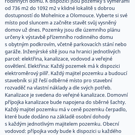
rodinných domů. K dispozici jsou pozemky s výměrami
od 736 m2 do 1092 m2 v klidné lokalitě s dobrou
dostupností do Mohelnice a Olomouce. Vyberte si své
místo pod sluncem a začněte stavět svůj vysněný
domov už dnes. Pozemky jsou dle územního plánu
určeny k výstavbě přízemního rodinného domu
s obytným podkrovím, včetně parkovacích stání nebo
garáže. Inženýrské sítě jsou na hranici jednotlivých
parcel: elektřina, kanalizace, vodovod a veřejné
osvětlení. Elektřina: Každý pozemek má k dispozici
elektroměrový pilíř. Každý majitel pozemku a budoucí
stavebník si již řeší odběrné místo pro stavební
rozvaděč na vlastní náklady a dle svých potřeb.
Kanalizace je svedena do veřejné kanalizace. Domovní
přípojka kanalizace bude napojena do sběrné šachty.
Každý majitel pozemku má v ceně pozemku čerpadlo,
které bude dodáno na základě osobní dohody
s každým jednotlivým majitelem pozemku. Obecní
vodovod: přípojka vody bude k dispozici u každého