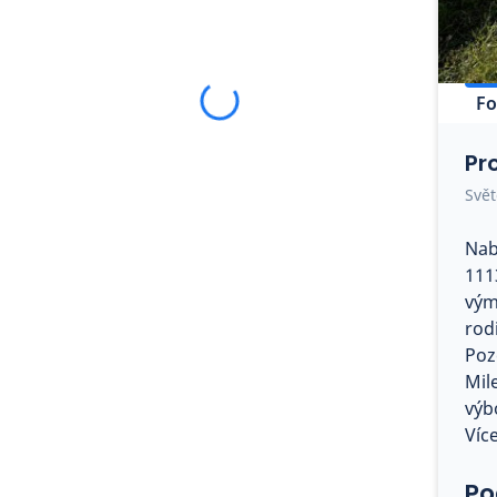
Fo
Pr
Svět
Nab
111
vým
rod
Poz
Mil
výb
Víc
Po