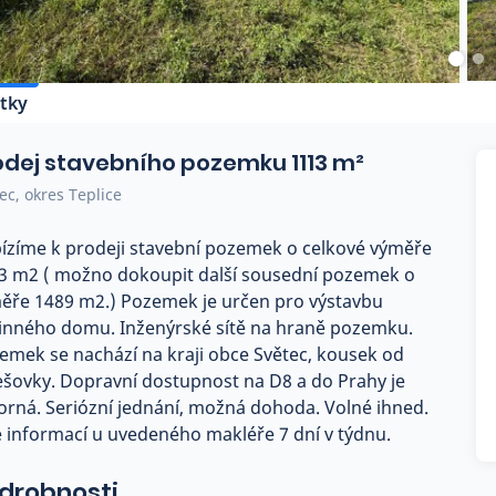
tky
odej stavebního pozemku 1113 m²
ec, okres Teplice
ízíme k prodeji stavební pozemek o celkové výměře
3 m2 ( možno dokoupit další sousední pozemek o
ěře 1489 m2.) Pozemek je určen pro výstavbu
inného domu. Inženýrské sítě na hraně pozemku.
emek se nachází na kraji obce Světec, kousek od
ešovky. Dopravní dostupnost na D8 a do Prahy je
orná. Seriózní jednání, možná dohoda. Volné ihned.
e informací u uvedeného makléře 7 dní v týdnu.
drobnosti