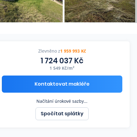
Zlevněno z
1 959 993 Kč
1 724 037 Kč
1 549 Kč/m²
Kontaktovat makléře
Načítání úrokové sazby...
Spočítat splátky