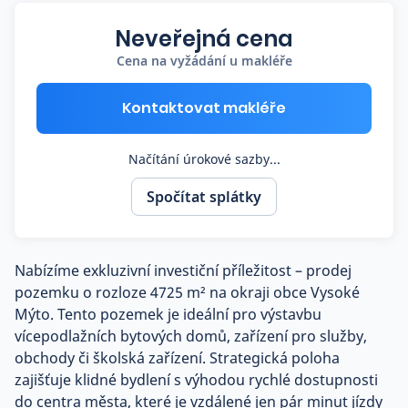
Co říkají naši zákazníci
Neveřejná cena
Cena na vyžádání u makléře
Blog
O nás
Kontaktovat makléře
Kariéra
Kontakt
Načítání úrokové sazby...
Spočítat splátky
Nabízíme exkluzivní investiční příležitost – prodej
pozemku o rozloze 4725 m² na okraji obce Vysoké
Mýto. Tento pozemek je ideální pro výstavbu
vícepodlažních bytových domů, zařízení pro služby,
obchody či školská zařízení. Strategická poloha
zajišťuje klidné bydlení s výhodou rychlé dostupnosti
do centra města, které je vzdálené jen pár minut jízdy