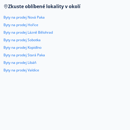
Co říkají naši zákazníci
Zkuste oblíbené lokality v okolí
Byty na prodej Nová Paka
Byty na prodej Hořice
Blog
Byty na prodej Lázně Bělohrad
O nás
Kariéra
Byty na prodej Sobotka
Kontakt
Byty na prodej Kopidlno
Byty na prodej Stará Paka
Byty na prodej Libáň
Byty na prodej Valdice