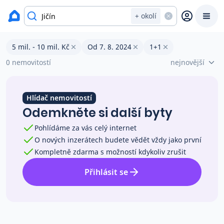
okres Jičín
+ okolí
Prodané byty 1+1 Jičín s cenou 5 mil. - 10 mil. Kč
5 mil. - 10 mil. Kč
Od 7. 8. 2024
1+1
Prodat
Koupit
Ceny
0 nemovitostí
nejnovější
Prodej s Reas.cz
Hlídač nemovitostí
Odemkněte si další byty
Chytrý odhad ceny
Pohlídáme za vás celý internet
O nových inzerátech budete vědět vždy jako první
Ceny prodaných nemovitostí
Kompletně zdarma s možností kdykoliv zrušit
Přihlásit se
Okamžitý výkup
Přehled realitních makléřů