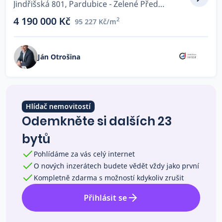
Jindřišská 801, Pardubice - Zelené Předměstí
Co říkají naši zákazníci
4 190 000 Kč
2
95 227 Kč/m
Blog
Ján Otrošina
O nás
Kariéra
Kontakt
Hlídač nemovitostí
Odemkněte si dalších 23
bytů
Pohlídáme za vás celý internet
O nových inzerátech budete vědět vždy jako první
Kompletně zdarma s možností kdykoliv zrušit
Přihlásit se