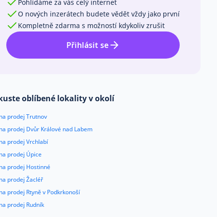
Pohlídáme za vás celý internet
O nových inzerátech budete vědět vždy jako první
Kompletně zdarma s možností kdykoliv zrušit
Přihlásit se
kuste oblíbené lokality v okolí
na prodej Trutnov
 na prodej Dvůr Králové nad Labem
na prodej Vrchlabí
na prodej Úpice
na prodej Hostinné
na prodej Žacléř
na prodej Rtyně v Podkrkonoší
na prodej Rudník