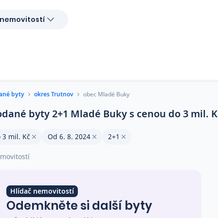
nemovitostí
ané byty
okres Trutnov
obec Mladé Buky
odané byty 2+1 Mladé Buky s cenou do 3 mil. K
 3 mil. Kč
Od 6. 8. 2024
2+1
movitostí
Hlídač nemovitostí
Odemkněte si další byty