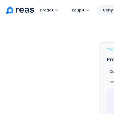
Prodat
Koupit
Ceny 
Blog
O nás
Kariéra
Kontakt
Prod
Pr
Do
0 ne