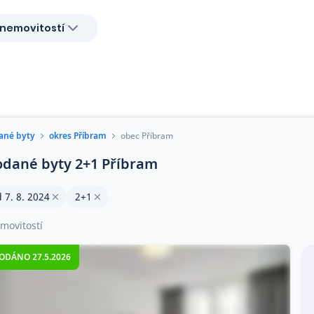
nemovitostí
ané byty
okres Příbram
obec Příbram
odané byty 2+1 Příbram
 7. 8. 2024
2+1
movitostí
ODÁNO 27.5.2026