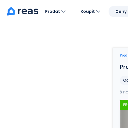
Prodat
Koupit
Ceny 
Blog
O nás
Kariéra
Kontakt
Prod
Pr
Od
8 ne
PR