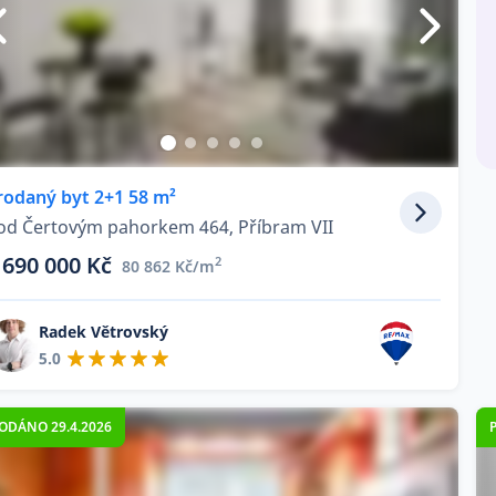
rodaný byt 2+1 58 m²
od Čertovým pahorkem 464, Příbram VII
 690 000 Kč
2
80 862 Kč/m
Radek Větrovský
5.0
ODÁNO 29.4.2026