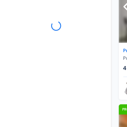
P
P
4
PR