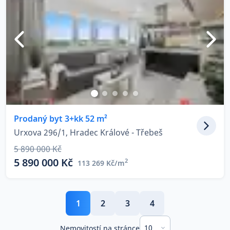
Prodaný byt 3+kk 52 m²
Urxova 296/1, Hradec Králové - Třebeš
5 890 000 Kč
5 890 000 Kč
2
113 269 Kč/m
1
2
3
4
10
Nemovitostí na stránce