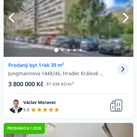
Prodaný byt 1+kk 39 m²
Jungmannova 1448/46, Hradec Králové - Pražské Předměstí
3 800 000 Kč
2
97 436 Kč/m
Václav Moravec
5.0
PRODÁNO 6.1.2026