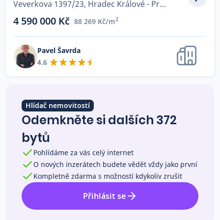
Veverkova 1397/23, Hradec Králové - Pražské Předměstí
Co říkají naši zákazníci
4 590 000 Kč
2
88 269 Kč/m
Blog
Pavel Šavrda
O nás
4.6
Kariéra
Kontakt
Hlídač nemovitostí
Odemkněte si dalších 372
bytů
Pohlídáme za vás celý internet
O nových inzerátech budete vědět vždy jako první
Kompletně zdarma s možností kdykoliv zrušit
Přihlásit se