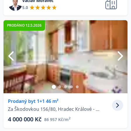
Václav Moravec
5.0
PRODÁNO 12.5.2026
Prodaný byt 1+1 46 m²
Za Škodovkou 156/80, Hradec Králové - Kukleny
4 000 000 Kč
2
86 957 Kč/m