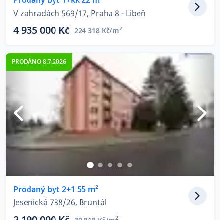
Prodaný byt 1+kk 22 m²
V zahradách 569/17, Praha 8 - Libeň
4 935 000 Kč
2
224 318 Kč/m
PRODÁNO 8.7.2026
Prodaný byt 2+1 55 m²
Jesenická 788/26, Bruntál
2 190 000 Kč
2
39 818 Kč/m