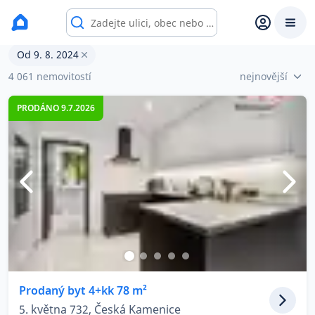
Prodané byty
Od 9. 8. 2024
Prodat
Koupit
Ceny
4 061 nemovitostí
nejnovější
PRODÁNO 9.7.2026
Prodej s Reas.cz
Chytrý odhad ceny
Ceny prodaných nemovitostí
Okamžitý výkup
Přehled realitních makléřů
Prodaný byt 4+kk 78 m²
5. května 732, Česká Kamenice