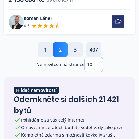
Roman Láner
4.5
1
2
3
407
...
10
Nemovitostí na stránce
Hlídač nemovitostí
Odemkněte si dalších 21 421
bytů
Pohlídáme za vás celý internet
O nových inzerátech budete vědět vždy jako první
Kompletně zdarma s možností kdykoliv zrušit