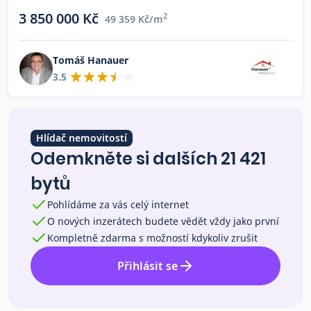
Co říkají naši zákazníci
3 850 000 Kč
2
49 359 Kč/m
Tomáš Hanauer
Blog
3.5
O nás
Kariéra
Kontakt
Hlídač nemovitostí
Odemkněte si dalších 21 421
bytů
Pohlídáme za vás celý internet
O nových inzerátech budete vědět vždy jako první
Kompletně zdarma s možností kdykoliv zrušit
Přihlásit se