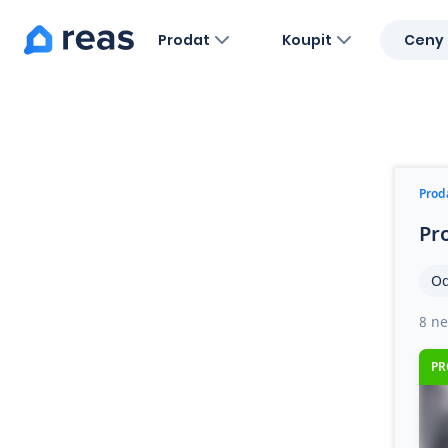
Prodat
Koupit
Ceny 
Blog
O nás
Kariéra
Kontakt
Prod
Pr
Od
8 ne
PR