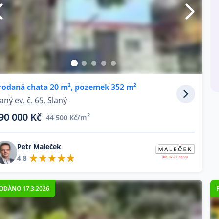
rodaná chata 20 m², pozemek 352 m²
aný ev. č. 65, Slaný
90 000 Kč
2
44 500 Kč/m
Petr Maleček
4.8
ODÁNO 17.3.2026