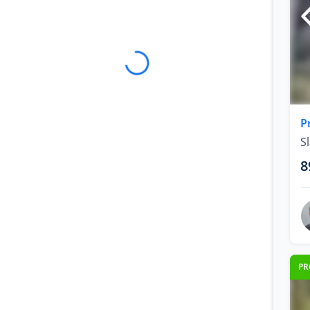
P
Sl
8
PR