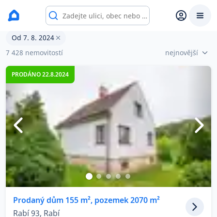
Prodané nemovitosti
Od 7. 8. 2024
Prodat
Koupit
Ceny
7 428 nemovitostí
nejnovější
PRODÁNO 22.8.2024
Prodej s Reas.cz
Chytrý odhad ceny
Ceny prodaných nemovitostí
Okamžitý výkup
Přehled realitních makléřů
Prodaný dům 155 m², pozemek 2070 m²
Rabí 93, Rabí