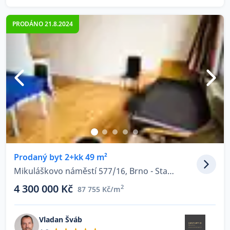
PRODÁNO 21.8.2024
Prodaný byt 2+kk 49 m²
Mikuláškovo náměstí 577/16, Brno - Starý Lískovec
4 300 000 Kč
2
87 755 Kč/m
Vladan Šváb