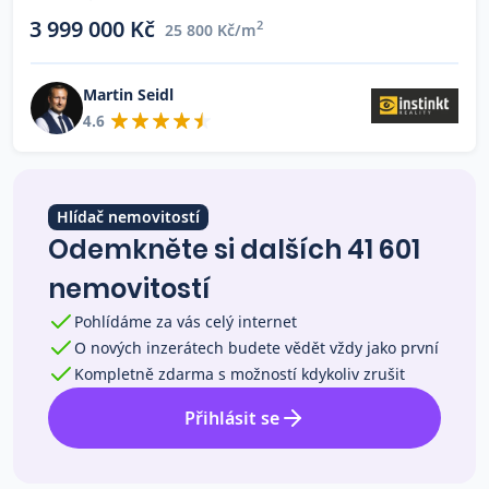
Co říkají naši zákazníci
3 999 000 Kč
2
25 800 Kč/m
Martin Seidl
Blog
4.6
O nás
Kariéra
Kontakt
Hlídač nemovitostí
Odemkněte si dalších 41 601
nemovitostí
Pohlídáme za vás celý internet
O nových inzerátech budete vědět vždy jako první
Kompletně zdarma s možností kdykoliv zrušit
Přihlásit se