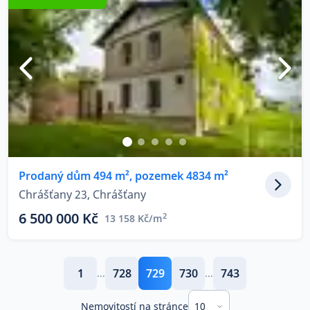
Prodaný dům 494 m², pozemek 4834 m²
Chrášťany 23, Chrášťany
6 500 000 Kč
2
13 158 Kč/m
1
728
729
730
743
...
...
10
Nemovitostí na stránce