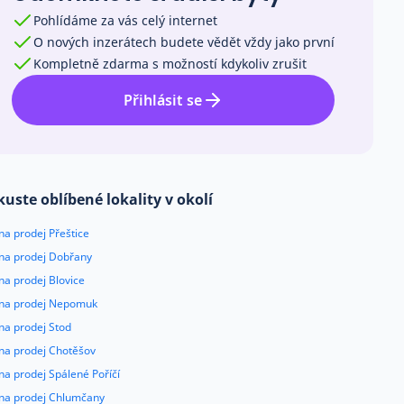
Pohlídáme za vás celý internet
O nových inzerátech budete vědět vždy jako první
Kompletně zdarma s možností kdykoliv zrušit
Přihlásit se
kuste oblíbené lokality v okolí
na prodej Přeštice
 na prodej Dobřany
na prodej Blovice
 na prodej Nepomuk
na prodej Stod
 na prodej Chotěšov
na prodej Spálené Poříčí
 na prodej Chlumčany