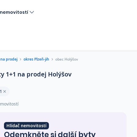
nemovitostí
 na prodej
okres Plzeň-jih
obec Holýšov
ty 1+1 na prodej Holýšov
1
movitostí
Hlídač nemovitostí
Odemkněte si další byty