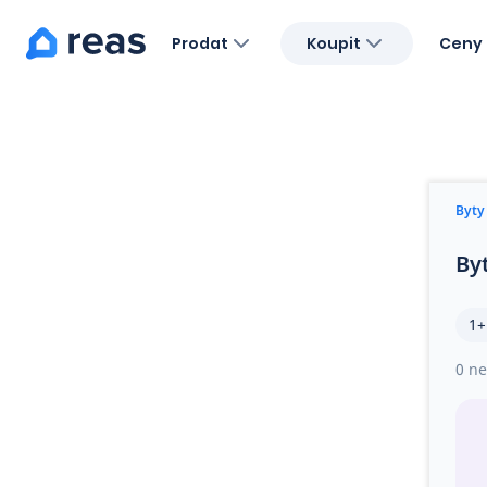
Prodat
Koupit
Ceny 
Blog
O nás
Kariéra
Kontakt
Byty
By
1+
0 ne