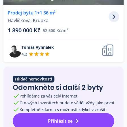
Co říkají naši zákazníci
Prodej bytu 1+1 36 m²
Havlíčkova, Krupka
Blog
1 890 000 Kč
2
52 500 Kč/m
O nás
Kariéra
Kontakt
Tomáš Vyhnálek
4.2
Hlídač nemovitostí
Odemkněte si další 2 byty
Pohlídáme za vás celý internet
O nových inzerátech budete vědět vždy jako první
Kompletně zdarma s možností kdykoliv zrušit
Přihlásit se