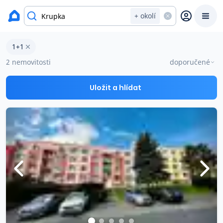
okres Teplice
+ okolí
Byty 1+1 na prodej Krupka
1+1
Prodat
Koupit
Ceny
2 nemovitosti
doporučené
Prodej s Reas.cz
Uložit a hlídat
Chytrý odhad ceny
Ceny prodaných nemovitostí
Okamžitý výkup
Přehled realitních makléřů