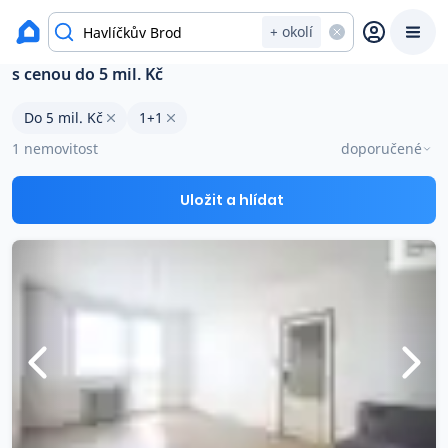
Byty na prodej
+ okolí
Byty 1+1 na prodej v okresu Havlíčkův Brod
s cenou do 5 mil. Kč
Prodat
Koupit
Ceny
Do 5 mil. Kč
1+1
1 nemovitost
doporučené
Prodej s Reas.cz
Uložit a hlídat
Chytrý odhad ceny
Ceny prodaných nemovitostí
Okamžitý výkup
Přehled realitních makléřů