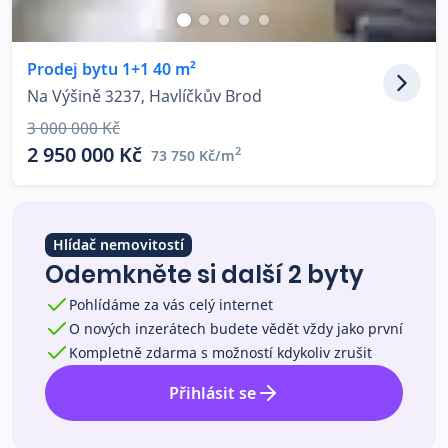
Co říkají naši zákazníci
Prodej bytu 1+1 40 m²
Na Výšině 3237, Havlíčkův Brod
Blog
O nás
3 000 000 Kč
Kariéra
Kontakt
2 950 000 Kč
2
73 750 Kč/m
Hlídač nemovitostí
Odemkněte si další 2 byty
Pohlídáme za vás celý internet
O nových inzerátech budete vědět vždy jako první
Kompletně zdarma s možností kdykoliv zrušit
Přihlásit se