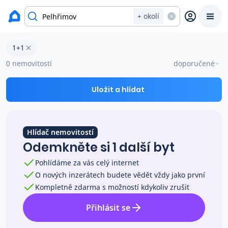
Byty na prodej
+ okolí
Byty 1+1 na prodej v okresu Pelhřimov
1+1
Prodat
Koupit
Ceny
0 nemovitostí
doporučené
Prodej s Reas.cz
Uložit a hlídat
Chytrý odhad ceny
Hlídač nemovitostí
Odemkněte si 1 další byt
Ceny prodaných nemovitostí
Pohlídáme za vás celý internet
O nových inzerátech budete vědět vždy jako první
Okamžitý výkup
Kompletně zdarma s možností kdykoliv zrušit
Přihlásit se
Přehled realitních makléřů