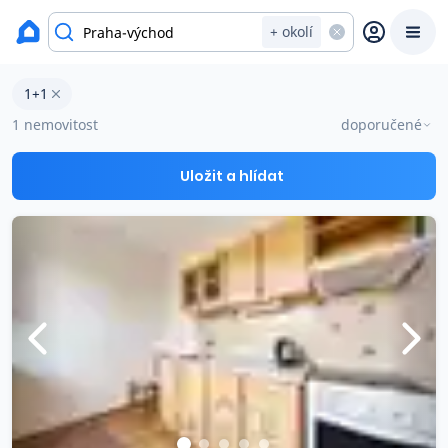
Byty na prodej
+ okolí
Byty 1+1 na prodej v okresu Praha-východ
1+1
Prodat
Koupit
Ceny
1 nemovitost
doporučené
Prodej s Reas.cz
Uložit a hlídat
Chytrý odhad ceny
Ceny prodaných nemovitostí
Okamžitý výkup
Přehled realitních makléřů