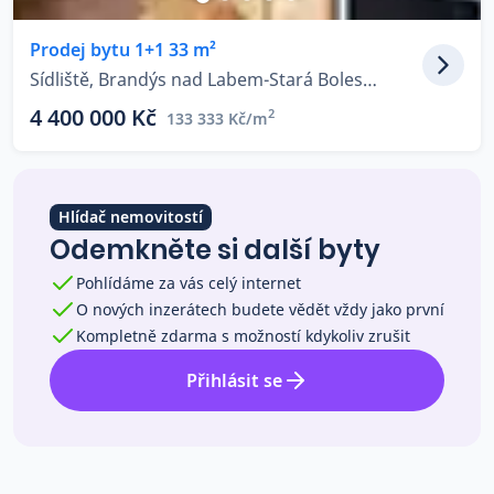
Co říkají naši zákazníci
Prodej bytu 1+1 33 m²
Sídliště, Brandýs nad Labem-Stará Boleslav - Stará Boleslav
Blog
4 400 000 Kč
2
133 333 Kč/m
O nás
Kariéra
Kontakt
Hlídač nemovitostí
Odemkněte si další byty
Pohlídáme za vás celý internet
O nových inzerátech budete vědět vždy jako první
Kompletně zdarma s možností kdykoliv zrušit
Přihlásit se