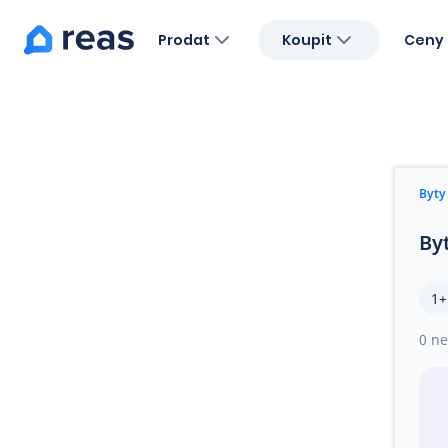
Prodat
Koupit
Ceny 
Blog
O nás
Kariéra
Kontakt
Byty
By
1+
0 ne