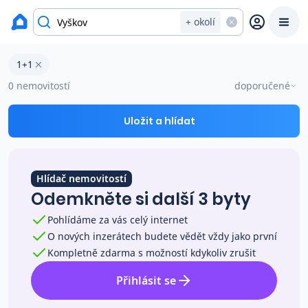
Byty na prodej
+ okolí
Byty 1+1 na prodej v okresu Vyškov
1+1
Prodat
Koupit
Ceny
0 nemovitostí
doporučené
Prodej s Reas.cz
Uložit a hlídat
Chytrý odhad ceny
Hlídač nemovitostí
Odemkněte si další 3 byty
Ceny prodaných nemovitostí
Pohlídáme za vás celý internet
O nových inzerátech budete vědět vždy jako první
Okamžitý výkup
Kompletně zdarma s možností kdykoliv zrušit
Přihlásit se
Přehled realitních makléřů