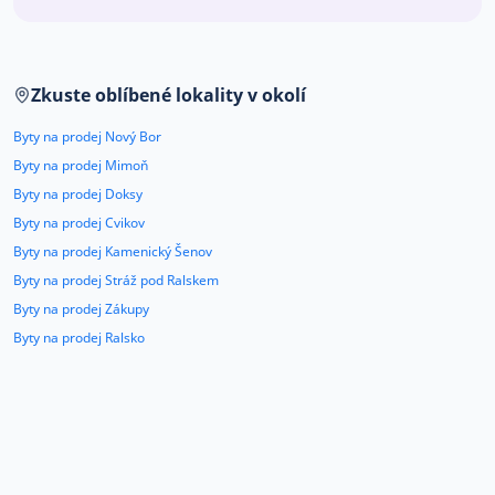
Co říkají naši zákazníci
Zkuste oblíbené lokality v okolí
Blog
O nás
Byty na prodej Nový Bor
Kariéra
Kontakt
Byty na prodej Mimoň
Byty na prodej Doksy
Byty na prodej Cvikov
Byty na prodej Kamenický Šenov
Byty na prodej Stráž pod Ralskem
Byty na prodej Zákupy
Byty na prodej Ralsko