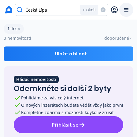
okres Česká Lípa
+ okolí
Byty 1+kk na prodej Česká Lípa
1+kk
Prodat
Koupit
Ceny
0 nemovitostí
doporučené
Prodej s Reas.cz
Uložit a hlídat
Chytrý odhad ceny
Hlídač nemovitostí
Odemkněte si další 2 byty
Ceny prodaných nemovitostí
Pohlídáme za vás celý internet
O nových inzerátech budete vědět vždy jako první
Okamžitý výkup
Kompletně zdarma s možností kdykoliv zrušit
Přihlásit se
Přehled realitních makléřů