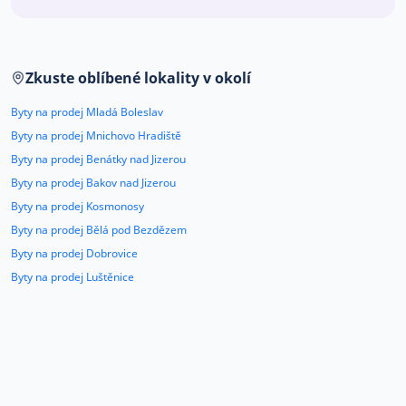
Co říkají naši zákazníci
Zkuste oblíbené lokality v okolí
Blog
O nás
Byty na prodej Mladá Boleslav
Kariéra
Kontakt
Byty na prodej Mnichovo Hradiště
Byty na prodej Benátky nad Jizerou
Byty na prodej Bakov nad Jizerou
Byty na prodej Kosmonosy
Byty na prodej Bělá pod Bezdězem
Byty na prodej Dobrovice
Byty na prodej Luštěnice