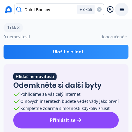
okres Mladá Boleslav
+ okolí
Byty 1+kk na prodej Dolní Bousov
1+kk
Prodat
Koupit
Ceny
0 nemovitostí
doporučené
Prodej s Reas.cz
Uložit a hlídat
Chytrý odhad ceny
Hlídač nemovitostí
Odemkněte si další byty
Ceny prodaných nemovitostí
Pohlídáme za vás celý internet
O nových inzerátech budete vědět vždy jako první
Okamžitý výkup
Kompletně zdarma s možností kdykoliv zrušit
Přihlásit se
Přehled realitních makléřů