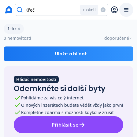
okres Pelhřimov
+ okolí
Byty 1+kk na prodej Křeč
1+kk
Prodat
Koupit
Ceny
0 nemovitostí
doporučené
Prodej s Reas.cz
Uložit a hlídat
Chytrý odhad ceny
Hlídač nemovitostí
Odemkněte si další byty
Ceny prodaných nemovitostí
Pohlídáme za vás celý internet
O nových inzerátech budete vědět vždy jako první
Okamžitý výkup
Kompletně zdarma s možností kdykoliv zrušit
Přihlásit se
Přehled realitních makléřů