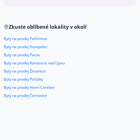
Co říkají naši zákazníci
Zkuste oblíbené lokality v okolí
Blog
O nás
Byty na prodej Pelhřimov
Kariéra
Kontakt
Byty na prodej Humpolec
Byty na prodej Pacov
Byty na prodej Kamenice nad Lipou
Byty na prodej Žirovnice
Byty na prodej Počátky
Byty na prodej Horní Cerekev
Byty na prodej Černovice