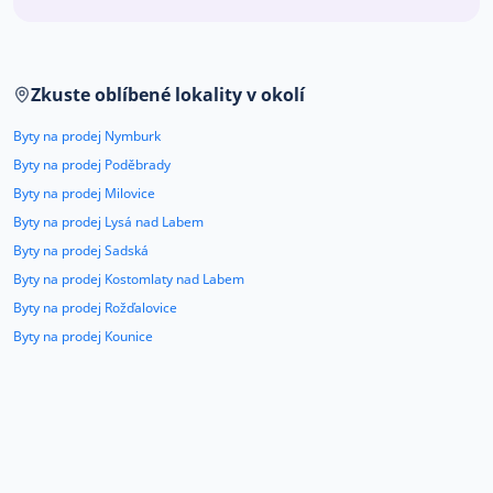
Co říkají naši zákazníci
Zkuste oblíbené lokality v okolí
Blog
O nás
Byty na prodej Nymburk
Kariéra
Kontakt
Byty na prodej Poděbrady
Byty na prodej Milovice
Byty na prodej Lysá nad Labem
Byty na prodej Sadská
Byty na prodej Kostomlaty nad Labem
Byty na prodej Rožďalovice
Byty na prodej Kounice