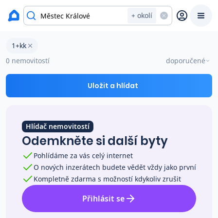
okres Nymburk
+ okolí
Byty 1+kk na prodej Městec Králové
1+kk
Prodat
Koupit
Ceny
0 nemovitostí
doporučené
Prodej s Reas.cz
Uložit a hlídat
Chytrý odhad ceny
Hlídač nemovitostí
Odemkněte si další byty
Ceny prodaných nemovitostí
Pohlídáme za vás celý internet
O nových inzerátech budete vědět vždy jako první
Okamžitý výkup
Kompletně zdarma s možností kdykoliv zrušit
Přihlásit se
Přehled realitních makléřů