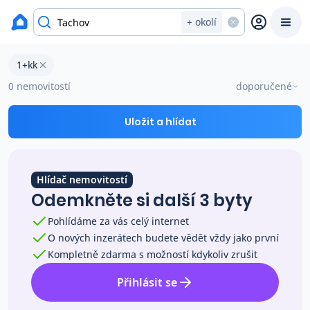
Byty na prodej
+ okolí
Byty 1+kk na prodej v okresu Tachov
1+kk
Prodat
Koupit
Ceny
0 nemovitostí
doporučené
Prodej s Reas.cz
Uložit a hlídat
Chytrý odhad ceny
Hlídač nemovitostí
Odemkněte si další 3 byty
Ceny prodaných nemovitostí
Pohlídáme za vás celý internet
O nových inzerátech budete vědět vždy jako první
Okamžitý výkup
Kompletně zdarma s možností kdykoliv zrušit
Přihlásit se
Přehled realitních makléřů