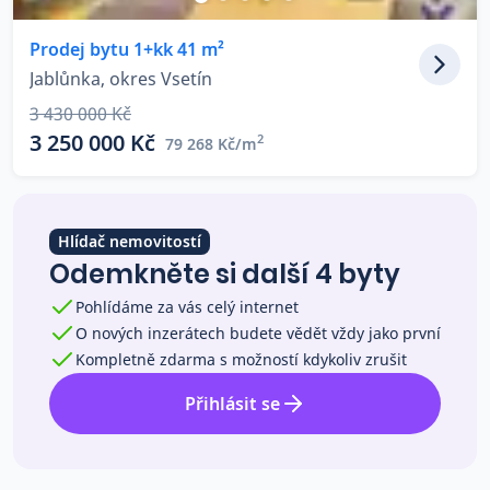
Co říkají naši zákazníci
Prodej bytu 1+kk 41 m²
Jablůnka, okres Vsetín
Blog
3 430 000 Kč
O nás
3 250 000 Kč
2
79 268 Kč/m
Kariéra
Kontakt
Hlídač nemovitostí
Odemkněte si další 4 byty
Pohlídáme za vás celý internet
O nových inzerátech budete vědět vždy jako první
Kompletně zdarma s možností kdykoliv zrušit
Přihlásit se