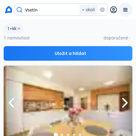
Byty na prodej
+ okolí
Byty 1+kk na prodej v okresu Vsetín
1+kk
Prodat
Koupit
Ceny
1 nemovitost
doporučené
Prodej s Reas.cz
Uložit a hlídat
Chytrý odhad ceny
Ceny prodaných nemovitostí
Okamžitý výkup
Přehled realitních makléřů