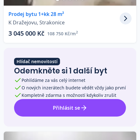
Co říkají naši zákazníci
Prodej bytu 1+kk 28 m²
K Dražejovu, Strakonice
Blog
3 045 000 Kč
2
108 750 Kč/m
O nás
Kariéra
Kontakt
Hlídač nemovitostí
Odemkněte si 1 další byt
Pohlídáme za vás celý internet
O nových inzerátech budete vědět vždy jako první
Kompletně zdarma s možností kdykoliv zrušit
Přihlásit se