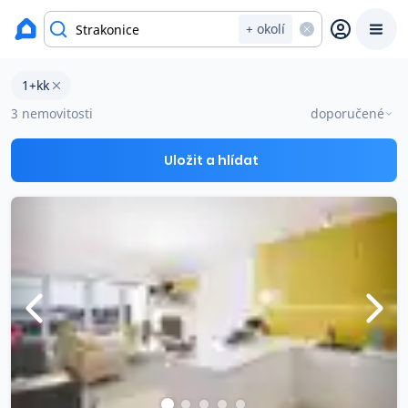
okres Strakonice
+ okolí
Byty 1+kk na prodej Strakonice
1+kk
Prodat
Koupit
Ceny
3 nemovitosti
doporučené
Prodej s Reas.cz
Uložit a hlídat
Chytrý odhad ceny
Ceny prodaných nemovitostí
Okamžitý výkup
Přehled realitních makléřů