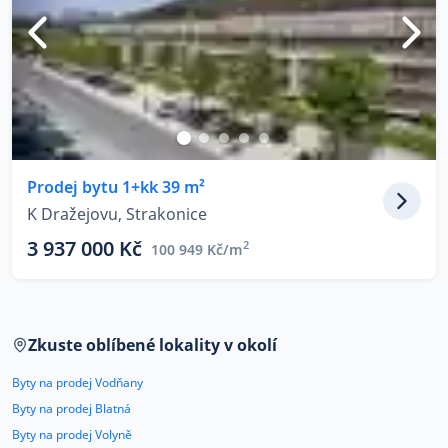
Prodej bytu 1+kk 39 m²
K Dražejovu, Strakonice
3 937 000 Kč
2
100 949 Kč/m
Zkuste oblíbené lokality v okolí
Byty na prodej Vodňany
Byty na prodej Blatná
Byty na prodej Volyně