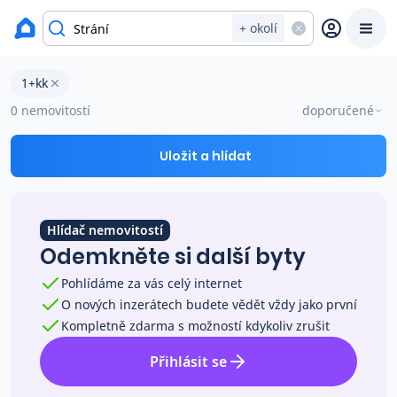
okres Uherské Hradiště
+ okolí
Byty 1+kk na prodej Strání
1+kk
Prodat
Koupit
Ceny
0 nemovitostí
doporučené
Prodej s Reas.cz
Uložit a hlídat
Chytrý odhad ceny
Hlídač nemovitostí
Odemkněte si další byty
Ceny prodaných nemovitostí
Pohlídáme za vás celý internet
O nových inzerátech budete vědět vždy jako první
Okamžitý výkup
Kompletně zdarma s možností kdykoliv zrušit
Přihlásit se
Přehled realitních makléřů