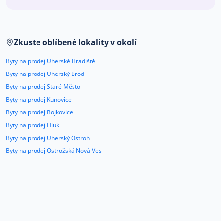
Co říkají naši zákazníci
Zkuste oblíbené lokality v okolí
Blog
O nás
Byty na prodej Uherské Hradiště
Kariéra
Kontakt
Byty na prodej Uherský Brod
Byty na prodej Staré Město
Byty na prodej Kunovice
Byty na prodej Bojkovice
Byty na prodej Hluk
Byty na prodej Uherský Ostroh
Byty na prodej Ostrožská Nová Ves