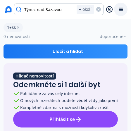
okres Benešov
+ okolí
Byty 1+kk na prodej Týnec nad Sázavou
1+kk
Prodat
Koupit
Ceny
0 nemovitostí
doporučené
Prodej s Reas.cz
Uložit a hlídat
Chytrý odhad ceny
Hlídač nemovitostí
Odemkněte si 1 další byt
Ceny prodaných nemovitostí
Pohlídáme za vás celý internet
O nových inzerátech budete vědět vždy jako první
Okamžitý výkup
Kompletně zdarma s možností kdykoliv zrušit
Přihlásit se
Přehled realitních makléřů