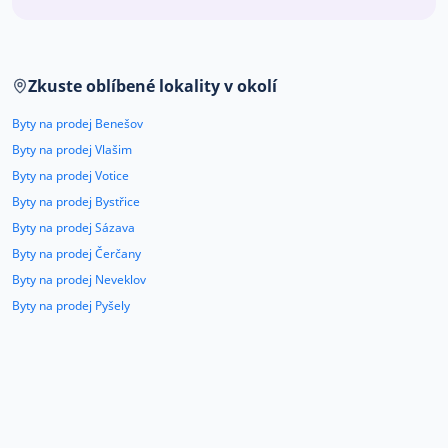
Co říkají naši zákazníci
Zkuste oblíbené lokality v okolí
Blog
O nás
Byty na prodej Benešov
Kariéra
Kontakt
Byty na prodej Vlašim
Byty na prodej Votice
Byty na prodej Bystřice
Byty na prodej Sázava
Byty na prodej Čerčany
Byty na prodej Neveklov
Byty na prodej Pyšely